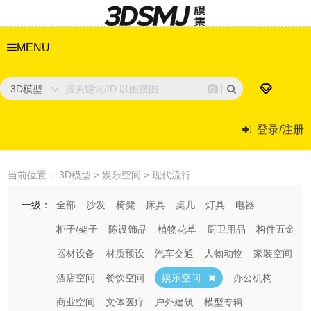
MENU
3D模型
登录/注册
当前位置：
3D模型
>
娱乐空间
>
现代流行
一级：
全部
沙发
椅凳
床具
桌几
灯具
电器
柜子/架子
陈设饰品
植物花草
厨卫用品
构件五金
器材设备
材质预设
汽车交通
人物动物
家装空间
酒店空间
餐饮空间
娱乐空间
办公机构
商业空间
文体医疗
户外建筑
模型专辑