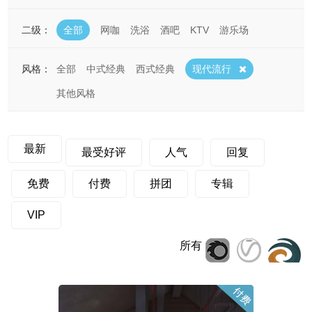
二级：
全部
网咖
洗浴
酒吧
KTV
游乐场
风格：
全部
中式经典
西式经典
现代流行
其他风格
最新
最受好评
人气
回复
免费
付费
拼团
专辑
VIP
所有