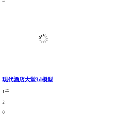
4
现代酒店大堂3d模型
1千
2
0