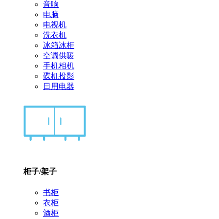
音响
电脑
电视机
洗衣机
冰箱冰柜
空调供暖
手机相机
碟机投影
日用电器
柜子/架子
书柜
衣柜
酒柜