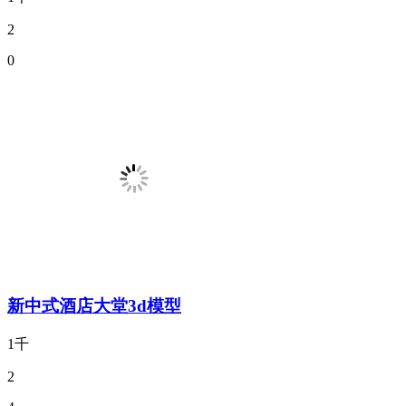
2
0
新中式酒店大堂3d模型
1千
2