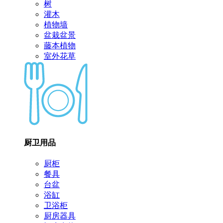
树
灌木
植物墙
盆栽盆景
藤本植物
室外花草
厨卫用品
厨柜
餐具
台盆
浴缸
卫浴柜
厨房器具