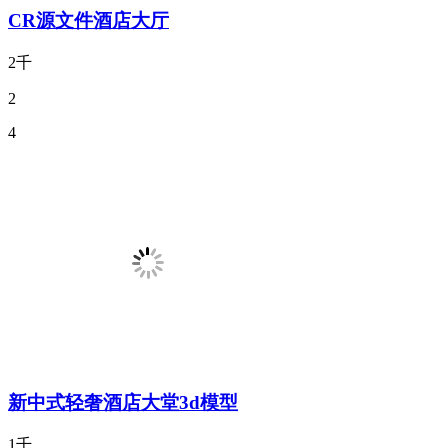
CR源文件酒店大厅
2千
2
4
新中式轻奢酒店大堂3d模型
1千