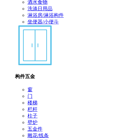
酒水食物
洗涤日用品
淋浴房/淋浴构件
坐便器/小便斗
构件五金
窗
门
楼梯
栏杆
柱子
壁炉
五金件
雕花/线条