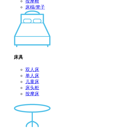
按摩椅
床榻/凳子
床具
双人床
单人床
儿童床
床头柜
按摩床