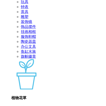
玩具
钟表
茶具
雕塑
装饰镜
饰品摆件
挂画相框
服饰鞋帽
陶瓷器皿
办公文具
鱼缸水族
旗帜徽章
植物花草