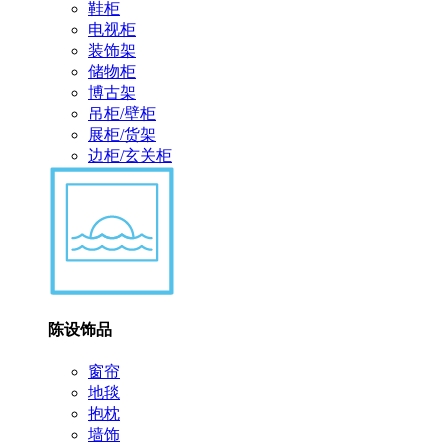
鞋柜
电视柜
装饰架
储物柜
博古架
吊柜/壁柜
展柜/货架
边柜/玄关柜
陈设饰品
窗帘
地毯
抱枕
墙饰