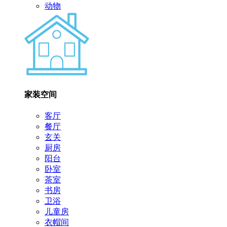
动物
家装空间
客厅
餐厅
玄关
厨房
阳台
卧室
茶室
书房
卫浴
儿童房
衣帽间