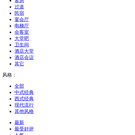
客房
过道
民宿
宴会厅
电梯厅
会客室
大堂吧
卫生间
酒店大堂
酒店会议
其它
风格：
全部
中式经典
西式经典
现代流行
其他风格
最新
最受好评