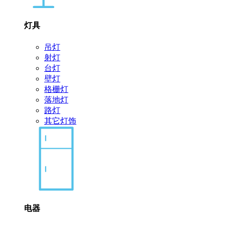
灯具
吊灯
射灯
台灯
壁灯
格栅灯
落地灯
路灯
其它灯饰
电器