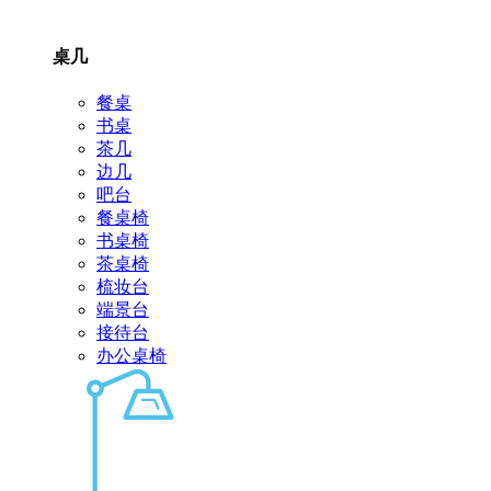
桌几
餐桌
书桌
茶几
边几
吧台
餐桌椅
书桌椅
茶桌椅
梳妆台
端景台
接待台
办公桌椅