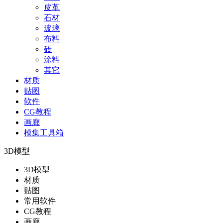
皮革
石材
玻璃
布料
砖
涂料
其它
材质
贴图
软件
CG教程
画廊
模集工具箱
3D模型
3D模型
材质
贴图
常用软件
CG教程
画廊