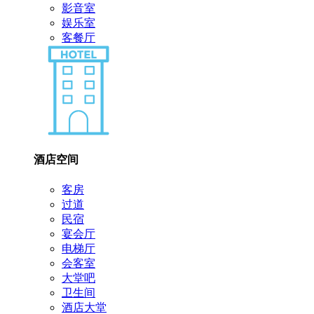
影音室
娱乐室
客餐厅
酒店空间
客房
过道
民宿
宴会厅
电梯厅
会客室
大堂吧
卫生间
酒店大堂