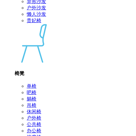
异形沙发
户外沙发
懒人沙发
贵妃椅
椅凳
单椅
吧椅
躺椅
吊椅
休闲椅
户外椅
公共椅
办公椅