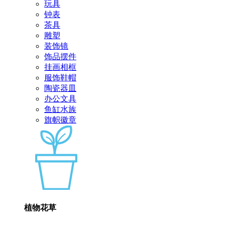
玩具
钟表
茶具
雕塑
装饰镜
饰品摆件
挂画相框
服饰鞋帽
陶瓷器皿
办公文具
鱼缸水族
旗帜徽章
植物花草