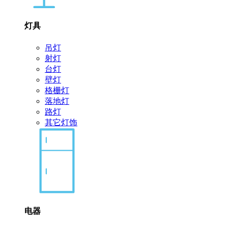
灯具
吊灯
射灯
台灯
壁灯
格栅灯
落地灯
路灯
其它灯饰
电器