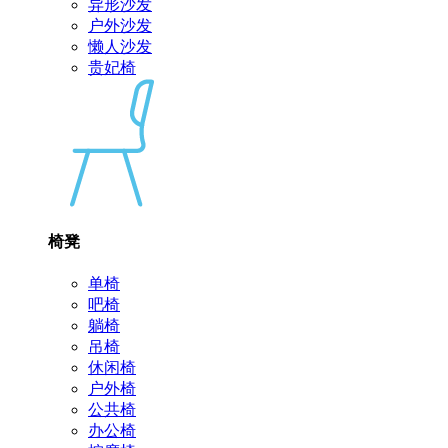
异形沙发
户外沙发
懒人沙发
贵妃椅
椅凳
单椅
吧椅
躺椅
吊椅
休闲椅
户外椅
公共椅
办公椅