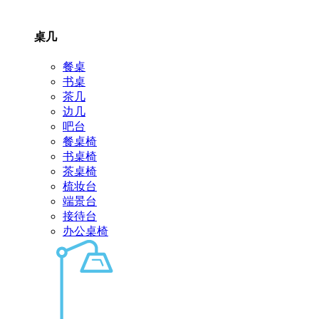
桌几
餐桌
书桌
茶几
边几
吧台
餐桌椅
书桌椅
茶桌椅
梳妆台
端景台
接待台
办公桌椅