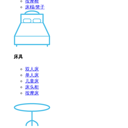
按摩椅
床榻/凳子
床具
双人床
单人床
儿童床
床头柜
按摩床