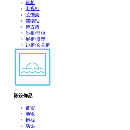
鞋柜
电视柜
装饰架
储物柜
博古架
吊柜/壁柜
展柜/货架
边柜/玄关柜
陈设饰品
窗帘
地毯
抱枕
墙饰