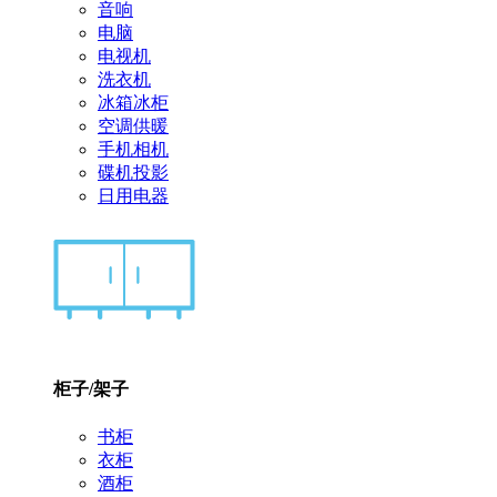
音响
电脑
电视机
洗衣机
冰箱冰柜
空调供暖
手机相机
碟机投影
日用电器
柜子/架子
书柜
衣柜
酒柜