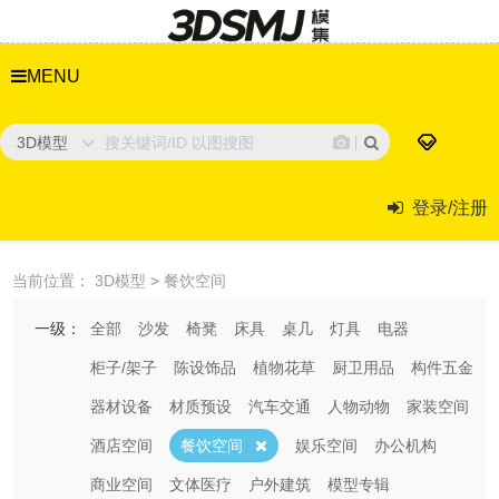
MENU
3D模型
登录/注册
当前位置：
3D模型
>
餐饮空间
一级：
全部
沙发
椅凳
床具
桌几
灯具
电器
柜子/架子
陈设饰品
植物花草
厨卫用品
构件五金
器材设备
材质预设
汽车交通
人物动物
家装空间
酒店空间
餐饮空间
娱乐空间
办公机构
商业空间
文体医疗
户外建筑
模型专辑