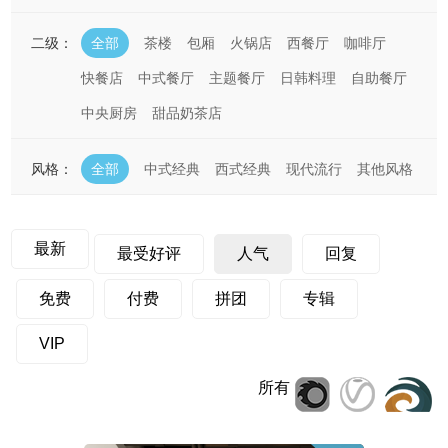
二级：
全部
茶楼
包厢
火锅店
西餐厅
咖啡厅
快餐店
中式餐厅
主题餐厅
日韩料理
自助餐厅
中央厨房
甜品奶茶店
风格：
全部
中式经典
西式经典
现代流行
其他风格
最新
最受好评
人气
回复
免费
付费
拼团
专辑
VIP
所有