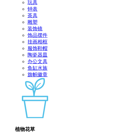
玩具
钟表
茶具
雕塑
装饰镜
饰品摆件
挂画相框
服饰鞋帽
陶瓷器皿
办公文具
鱼缸水族
旗帜徽章
植物花草