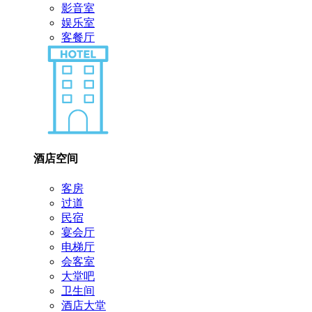
影音室
娱乐室
客餐厅
酒店空间
客房
过道
民宿
宴会厅
电梯厅
会客室
大堂吧
卫生间
酒店大堂