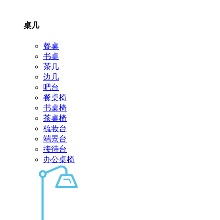
桌几
餐桌
书桌
茶几
边几
吧台
餐桌椅
书桌椅
茶桌椅
梳妆台
端景台
接待台
办公桌椅