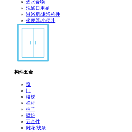
酒水食物
洗涤日用品
淋浴房/淋浴构件
坐便器/小便斗
构件五金
窗
门
楼梯
栏杆
柱子
壁炉
五金件
雕花/线条