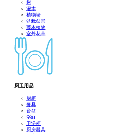
树
灌木
植物墙
盆栽盆景
藤本植物
室外花草
厨卫用品
厨柜
餐具
台盆
浴缸
卫浴柜
厨房器具