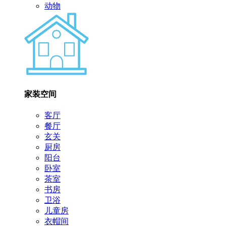
动物
家装空间
客厅
餐厅
玄关
厨房
阳台
卧室
茶室
书房
卫浴
儿童房
衣帽间