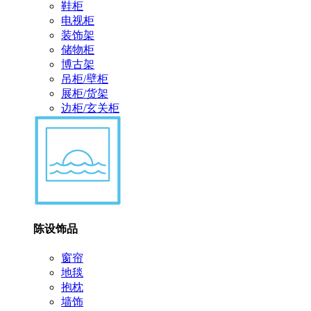
鞋柜
电视柜
装饰架
储物柜
博古架
吊柜/壁柜
展柜/货架
边柜/玄关柜
陈设饰品
窗帘
地毯
抱枕
墙饰