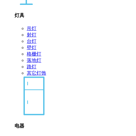
灯具
吊灯
射灯
台灯
壁灯
格栅灯
落地灯
路灯
其它灯饰
电器