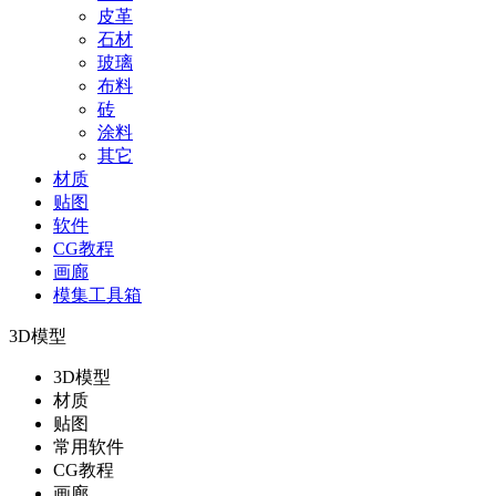
皮革
石材
玻璃
布料
砖
涂料
其它
材质
贴图
软件
CG教程
画廊
模集工具箱
3D模型
3D模型
材质
贴图
常用软件
CG教程
画廊