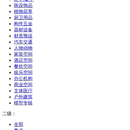
陈设饰品
植物花草
厨卫用品
构件五金
器材设备
材质预设
汽车交通
人物动物
家装空间
酒店空间
餐饮空间
娱乐空间
办公机构
商业空间
文体医疗
户外建筑
模型专辑
二级：
全部