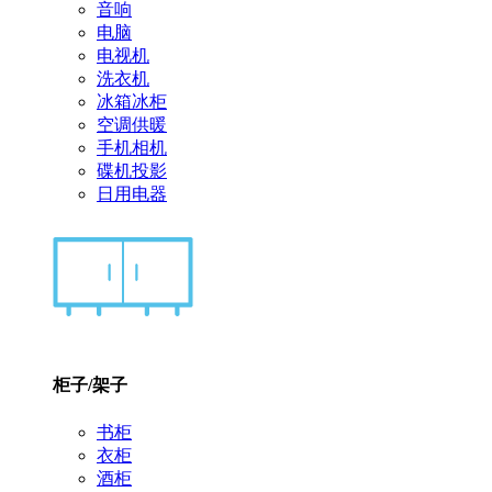
音响
电脑
电视机
洗衣机
冰箱冰柜
空调供暖
手机相机
碟机投影
日用电器
柜子/架子
书柜
衣柜
酒柜