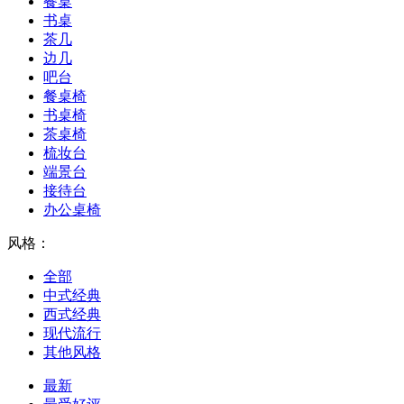
餐桌
书桌
茶几
边几
吧台
餐桌椅
书桌椅
茶桌椅
梳妆台
端景台
接待台
办公桌椅
风格：
全部
中式经典
西式经典
现代流行
其他风格
最新