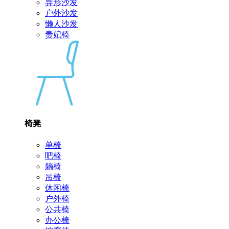
异形沙发
户外沙发
懒人沙发
贵妃椅
椅凳
单椅
吧椅
躺椅
吊椅
休闲椅
户外椅
公共椅
办公椅