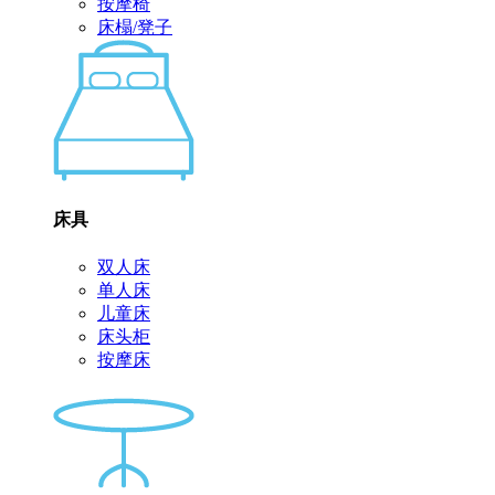
按摩椅
床榻/凳子
床具
双人床
单人床
儿童床
床头柜
按摩床