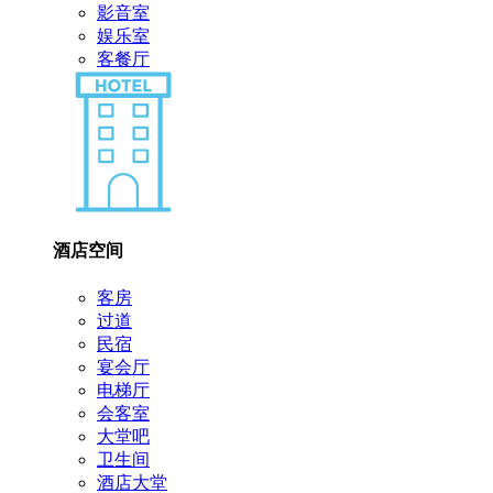
影音室
娱乐室
客餐厅
酒店空间
客房
过道
民宿
宴会厅
电梯厅
会客室
大堂吧
卫生间
酒店大堂