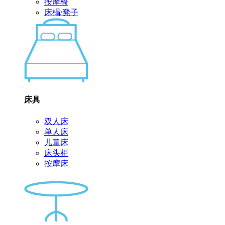
按摩椅
床榻/凳子
床具
双人床
单人床
儿童床
床头柜
按摩床