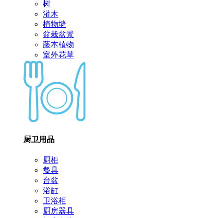
树
灌木
植物墙
盆栽盆景
藤本植物
室外花草
厨卫用品
厨柜
餐具
台盆
浴缸
卫浴柜
厨房器具