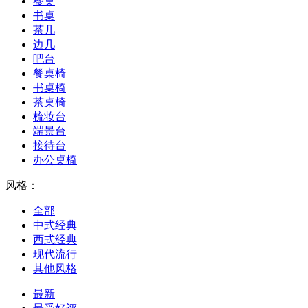
餐桌
书桌
茶几
边几
吧台
餐桌椅
书桌椅
茶桌椅
梳妆台
端景台
接待台
办公桌椅
风格：
全部
中式经典
西式经典
现代流行
其他风格
最新