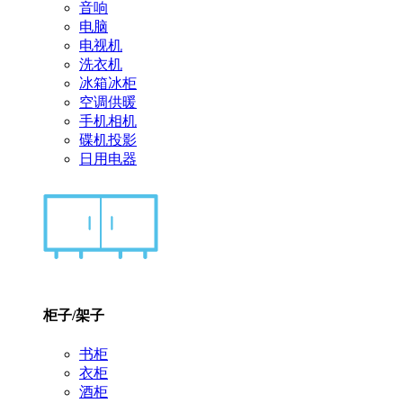
音响
电脑
电视机
洗衣机
冰箱冰柜
空调供暖
手机相机
碟机投影
日用电器
柜子/架子
书柜
衣柜
酒柜