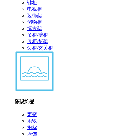
鞋柜
电视柜
装饰架
储物柜
博古架
吊柜/壁柜
展柜/货架
边柜/玄关柜
陈设饰品
窗帘
地毯
抱枕
墙饰