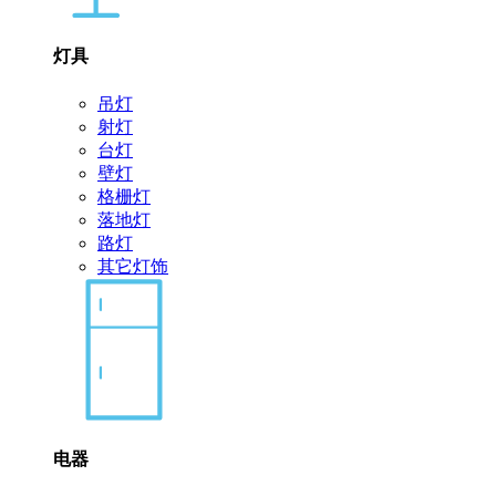
灯具
吊灯
射灯
台灯
壁灯
格栅灯
落地灯
路灯
其它灯饰
电器