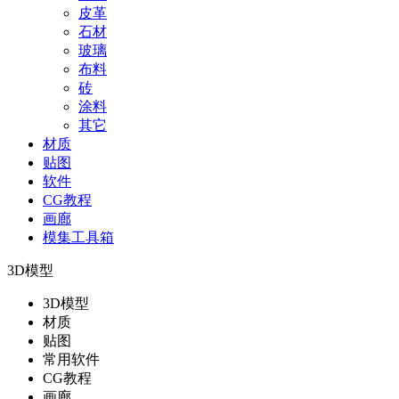
皮革
石材
玻璃
布料
砖
涂料
其它
材质
贴图
软件
CG教程
画廊
模集工具箱
3D模型
3D模型
材质
贴图
常用软件
CG教程
画廊