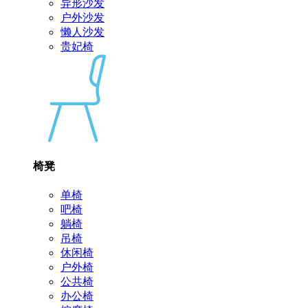
异形沙发
户外沙发
懒人沙发
贵妃椅
椅凳
单椅
吧椅
躺椅
吊椅
休闲椅
户外椅
公共椅
办公椅