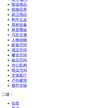
陈设饰品
植物花草
厨卫用品
构件五金
器材设备
材质预设
汽车交通
人物动物
家装空间
酒店空间
餐饮空间
娱乐空间
办公机构
商业空间
文体医疗
户外建筑
模型专辑
二级：
全部