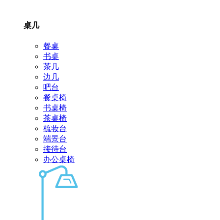
桌几
餐桌
书桌
茶几
边几
吧台
餐桌椅
书桌椅
茶桌椅
梳妆台
端景台
接待台
办公桌椅