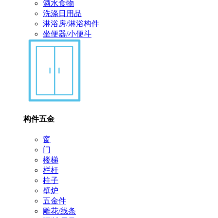
酒水食物
洗涤日用品
淋浴房/淋浴构件
坐便器/小便斗
构件五金
窗
门
楼梯
栏杆
柱子
壁炉
五金件
雕花/线条