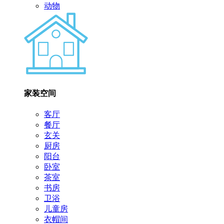
动物
家装空间
客厅
餐厅
玄关
厨房
阳台
卧室
茶室
书房
卫浴
儿童房
衣帽间