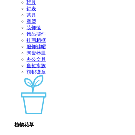
玩具
钟表
茶具
雕塑
装饰镜
饰品摆件
挂画相框
服饰鞋帽
陶瓷器皿
办公文具
鱼缸水族
旗帜徽章
植物花草