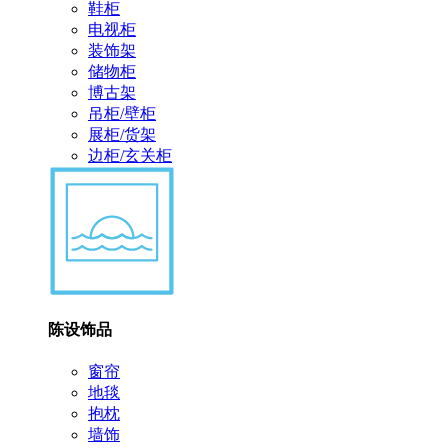
鞋柜
电视柜
装饰架
储物柜
博古架
吊柜/壁柜
展柜/货架
边柜/玄关柜
陈设饰品
窗帘
地毯
抱枕
墙饰