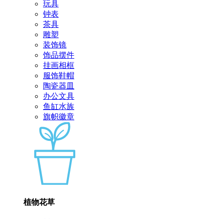
玩具
钟表
茶具
雕塑
装饰镜
饰品摆件
挂画相框
服饰鞋帽
陶瓷器皿
办公文具
鱼缸水族
旗帜徽章
植物花草