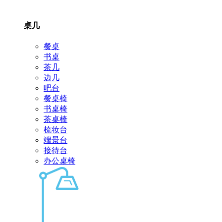
桌几
餐桌
书桌
茶几
边几
吧台
餐桌椅
书桌椅
茶桌椅
梳妆台
端景台
接待台
办公桌椅