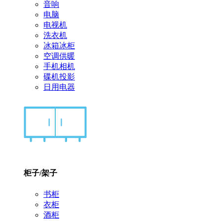
音响
电脑
电视机
洗衣机
冰箱冰柜
空调供暖
手机相机
碟机投影
日用电器
柜子/架子
书柜
衣柜
酒柜