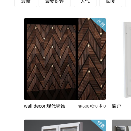
最新
最受好评
人气
回复
wall decor 现代墙饰
窗户
608
0
0