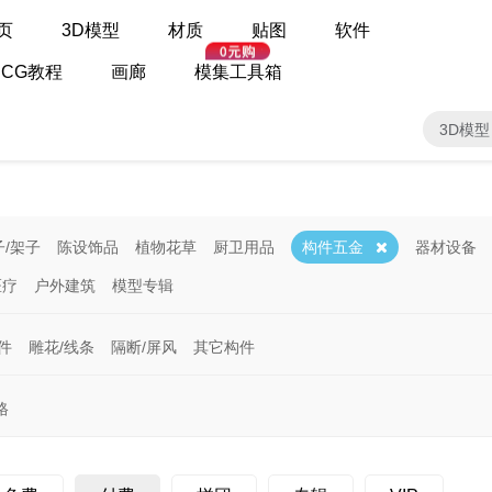
页
3D模型
材质
贴图
软件
CG教程
画廊
模集工具箱
3D模型
子/架子
陈设饰品
植物花草
厨卫用品
构件五金
器材设备
医疗
户外建筑
模型专辑
件
雕花/线条
隔断/屏风
其它构件
格