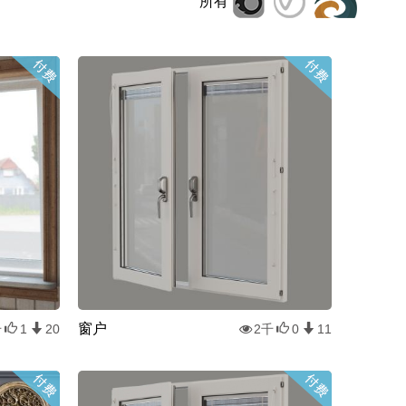
所有
窗户
千
1
20
2千
0
11