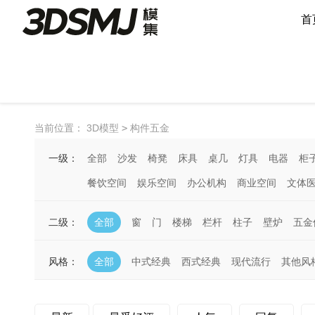
首
当前位置：
3D模型
>
构件五金
一级：
全部
沙发
椅凳
床具
桌几
灯具
电器
柜
餐饮空间
娱乐空间
办公机构
商业空间
文体
二级：
全部
窗
门
楼梯
栏杆
柱子
壁炉
五金
风格：
全部
中式经典
西式经典
现代流行
其他风