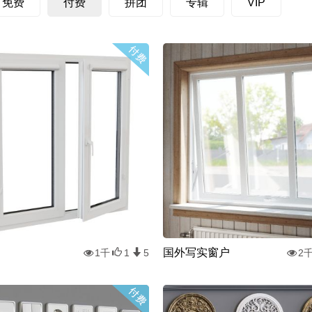
免费
付费
拼团
专辑
VIP
国外写实窗户
1千
1
5
2