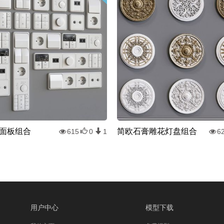
面板组合
简欧石膏雕花灯盘组合
615
0
1
6
用户中心
模型下载