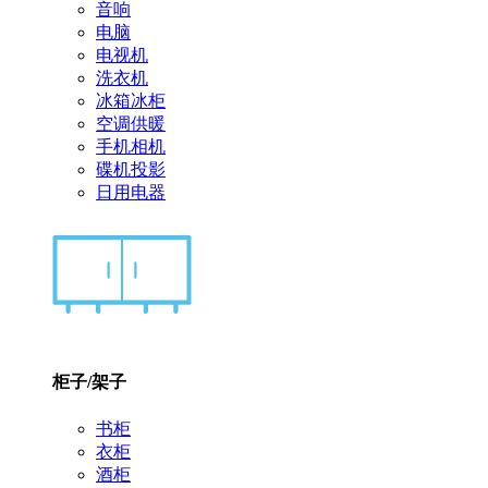
音响
电脑
电视机
洗衣机
冰箱冰柜
空调供暖
手机相机
碟机投影
日用电器
柜子/架子
书柜
衣柜
酒柜