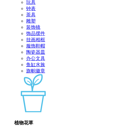
玩具
钟表
茶具
雕塑
装饰镜
饰品摆件
挂画相框
服饰鞋帽
陶瓷器皿
办公文具
鱼缸水族
旗帜徽章
植物花草