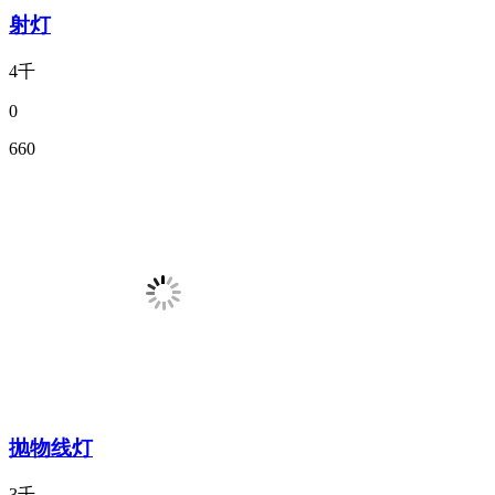
射灯
4千
0
660
抛物线灯
3千