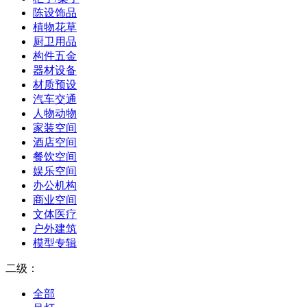
陈设饰品
植物花草
厨卫用品
构件五金
器材设备
材质预设
汽车交通
人物动物
家装空间
酒店空间
餐饮空间
娱乐空间
办公机构
商业空间
文体医疗
户外建筑
模型专辑
二级：
全部