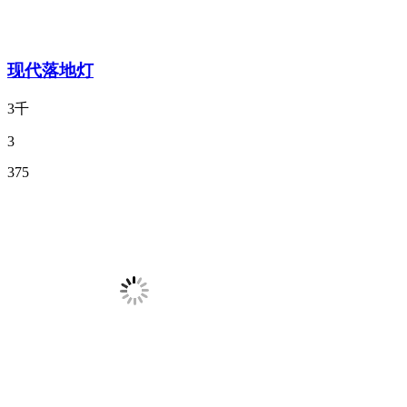
现代落地灯
3千
3
375