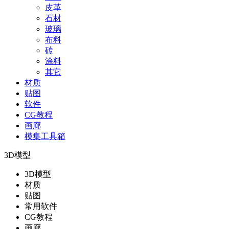
皮革
石材
玻璃
布料
砖
涂料
其它
材质
贴图
软件
CG教程
画廊
模集工具箱
3D模型
3D模型
材质
贴图
常用软件
CG教程
画廊