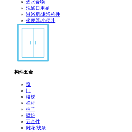
酒水食物
洗涤日用品
淋浴房/淋浴构件
坐便器/小便斗
构件五金
窗
门
楼梯
栏杆
柱子
壁炉
五金件
雕花/线条