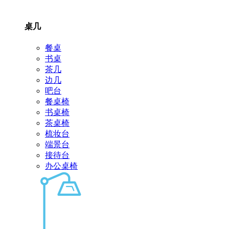
桌几
餐桌
书桌
茶几
边几
吧台
餐桌椅
书桌椅
茶桌椅
梳妆台
端景台
接待台
办公桌椅