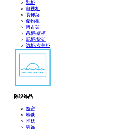
鞋柜
电视柜
装饰架
储物柜
博古架
吊柜/壁柜
展柜/货架
边柜/玄关柜
陈设饰品
窗帘
地毯
抱枕
墙饰