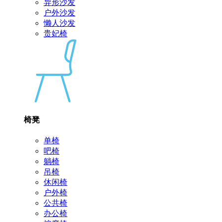
异形沙发
户外沙发
懒人沙发
贵妃椅
椅凳
单椅
吧椅
躺椅
吊椅
休闲椅
户外椅
公共椅
办公椅