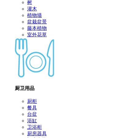
树
灌木
植物墙
盆栽盆景
藤本植物
室外花草
厨卫用品
厨柜
餐具
台盆
浴缸
卫浴柜
厨房器具