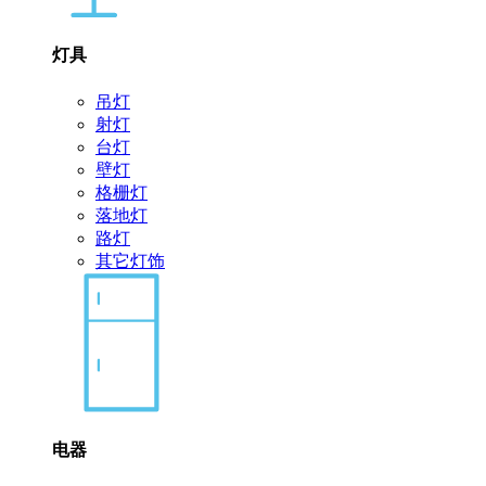
灯具
吊灯
射灯
台灯
壁灯
格栅灯
落地灯
路灯
其它灯饰
电器