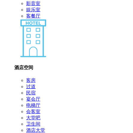
影音室
娱乐室
客餐厅
酒店空间
客房
过道
民宿
宴会厅
电梯厅
会客室
大堂吧
卫生间
酒店大堂