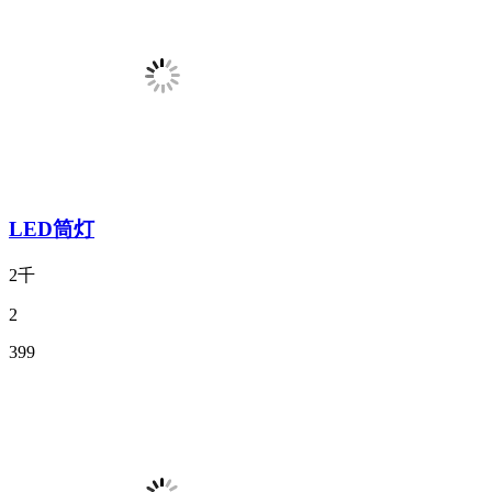
LED筒灯
2千
2
399