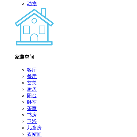
动物
家装空间
客厅
餐厅
玄关
厨房
阳台
卧室
茶室
书房
卫浴
儿童房
衣帽间