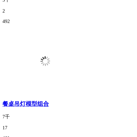
2
492
餐桌吊灯模型组合
7千
17