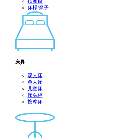
按摩椅
床榻/凳子
床具
双人床
单人床
儿童床
床头柜
按摩床