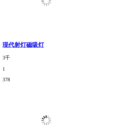
现代射灯磁吸灯
3千
1
378