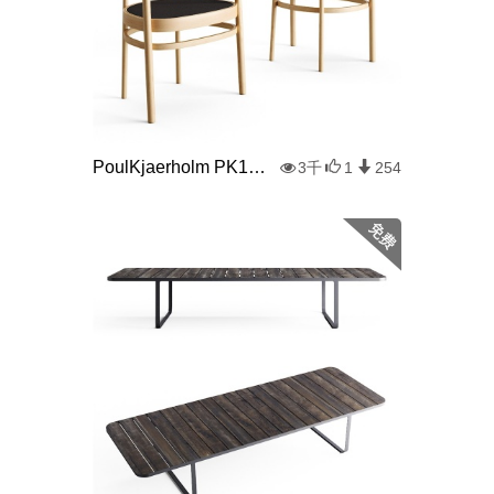
PoulKjaerholm PK15 Ash-Cane椅子
3千
1
254