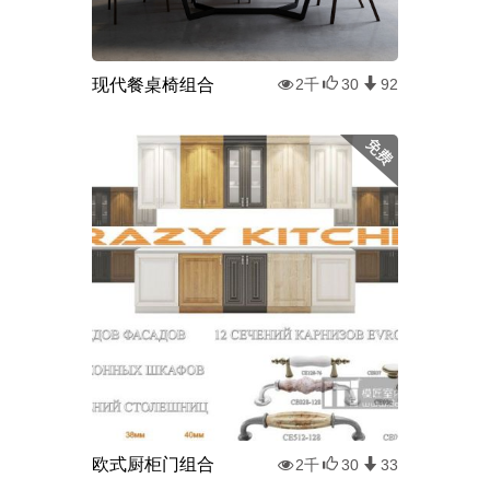
现代餐桌椅组合
2千
30
92
欧式厨柜门组合
2千
30
33