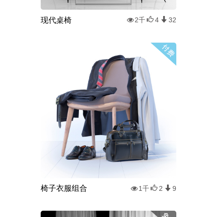
现代桌椅
2千
4
32
椅子衣服组合
1千
2
9