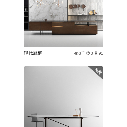
现代厨柜
3千
3
91