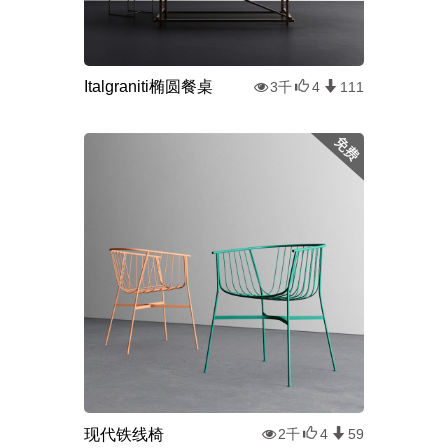
Italgraniti椭圆餐桌
3千
4
111
现代铁线椅
2千
4
59