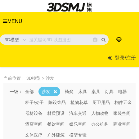
MENU
3D模型
登录/注册
当前位置：
3D模型
>
沙发
一级：
全部
沙发
椅凳
床具
桌几
灯具
电器
柜子/架子
陈设饰品
植物花草
厨卫用品
构件五金
器材设备
材质预设
汽车交通
人物动物
家装空间
酒店空间
餐饮空间
娱乐空间
办公机构
商业空间
文体医疗
户外建筑
模型专辑