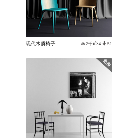
现代木质椅子
2千
4
51