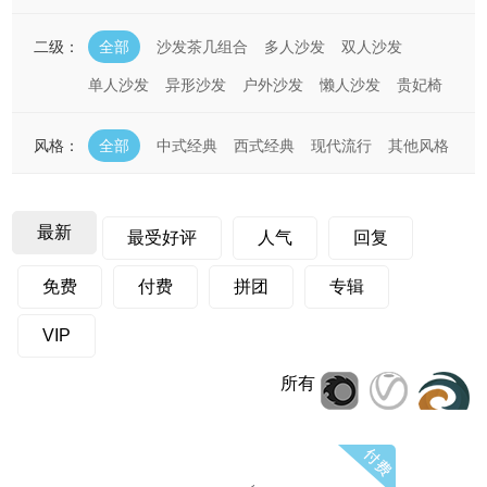
二级：
全部
沙发茶几组合
多人沙发
双人沙发
单人沙发
异形沙发
户外沙发
懒人沙发
贵妃椅
风格：
全部
中式经典
西式经典
现代流行
其他风格
最新
最受好评
人气
回复
免费
付费
拼团
专辑
VIP
所有