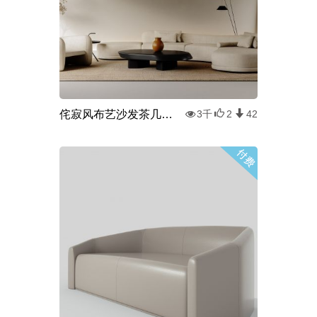
侘寂风布艺沙发茶几组合
3千
2
42