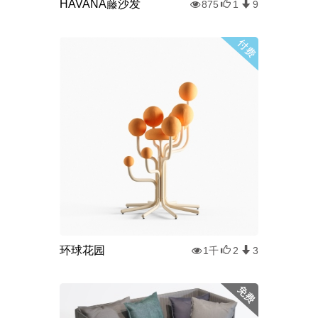
HAVANA藤沙发
875
1
9
环球花园
1千
2
3