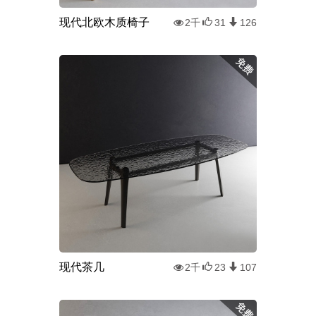
现代北欧木质椅子
2千
31
126
现代茶几
2千
23
107