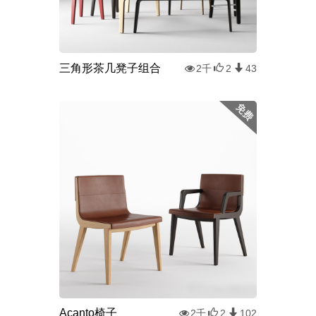
三角形茶几凳子组合
2千
2
43
Acanto椅子
2千
2
102