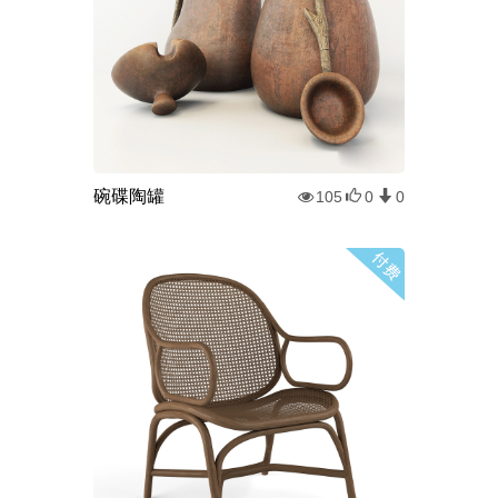
碗碟陶罐
105
0
0