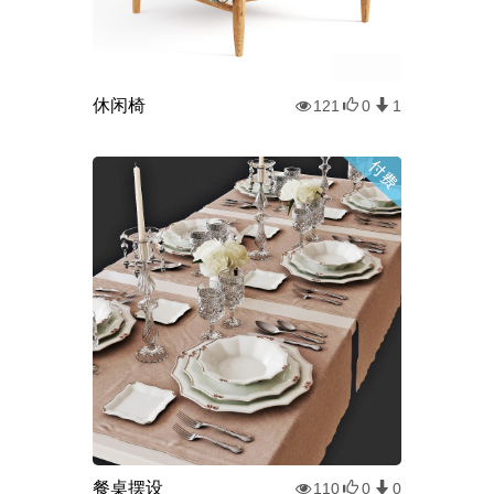
休闲椅
121
0
1
餐桌摆设
110
0
0