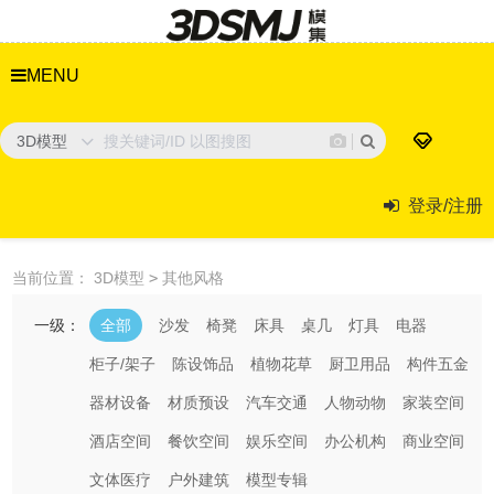
MENU
3D模型
登录/注册
当前位置：
3D模型
>
其他风格
一级：
全部
沙发
椅凳
床具
桌几
灯具
电器
柜子/架子
陈设饰品
植物花草
厨卫用品
构件五金
器材设备
材质预设
汽车交通
人物动物
家装空间
酒店空间
餐饮空间
娱乐空间
办公机构
商业空间
文体医疗
户外建筑
模型专辑