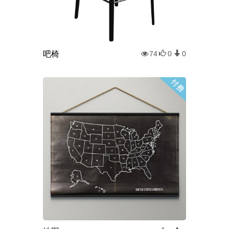
吧椅
74
0
0