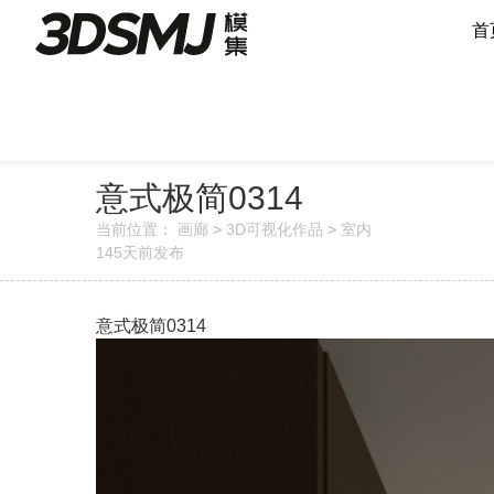
首
意式极简0314
当前位置：
画廊
>
3D可视化作品
>
室内
145天前
发布
意式极简0314