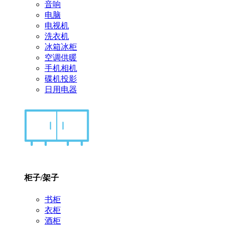
音响
电脑
电视机
洗衣机
冰箱冰柜
空调供暖
手机相机
碟机投影
日用电器
柜子/架子
书柜
衣柜
酒柜