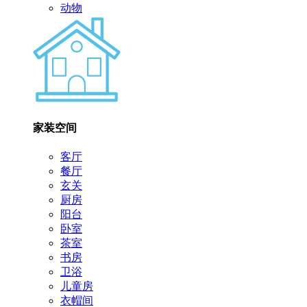
动物
家装空间
客厅
餐厅
玄关
厨房
阳台
卧室
茶室
书房
卫浴
儿童房
衣帽间