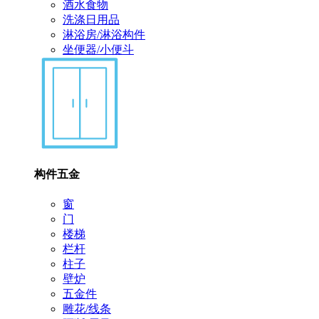
酒水食物
洗涤日用品
淋浴房/淋浴构件
坐便器/小便斗
构件五金
窗
门
楼梯
栏杆
柱子
壁炉
五金件
雕花/线条