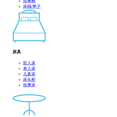
按摩椅
床榻/凳子
床具
双人床
单人床
儿童床
床头柜
按摩床