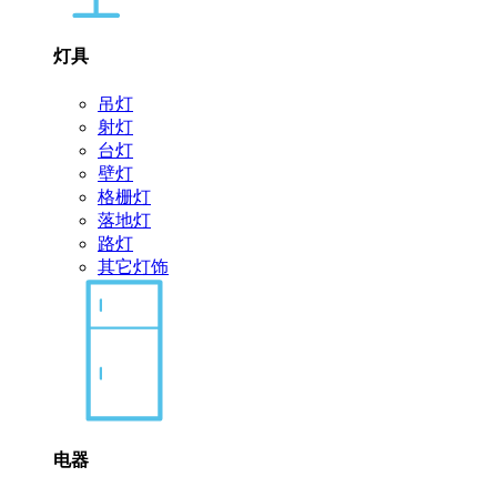
灯具
吊灯
射灯
台灯
壁灯
格栅灯
落地灯
路灯
其它灯饰
电器