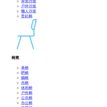
异形沙发
户外沙发
懒人沙发
贵妃椅
椅凳
单椅
吧椅
躺椅
吊椅
休闲椅
户外椅
公共椅
办公椅