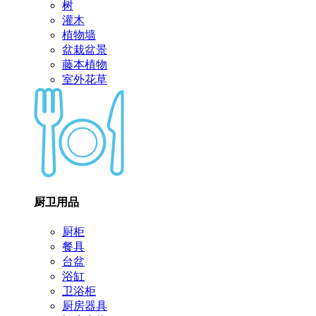
树
灌木
植物墙
盆栽盆景
藤本植物
室外花草
厨卫用品
厨柜
餐具
台盆
浴缸
卫浴柜
厨房器具