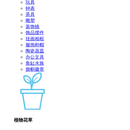
玩具
钟表
茶具
雕塑
装饰镜
饰品摆件
挂画相框
服饰鞋帽
陶瓷器皿
办公文具
鱼缸水族
旗帜徽章
植物花草