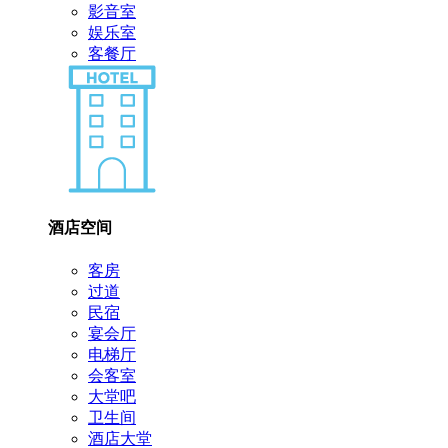
影音室
娱乐室
客餐厅
酒店空间
客房
过道
民宿
宴会厅
电梯厅
会客室
大堂吧
卫生间
酒店大堂