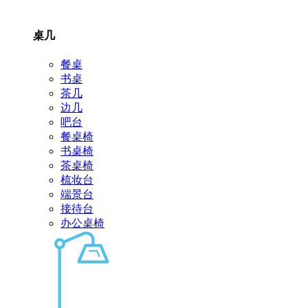
桌几
餐桌
书桌
茶几
边几
吧台
餐桌椅
书桌椅
茶桌椅
梳妆台
端景台
接待台
办公桌椅