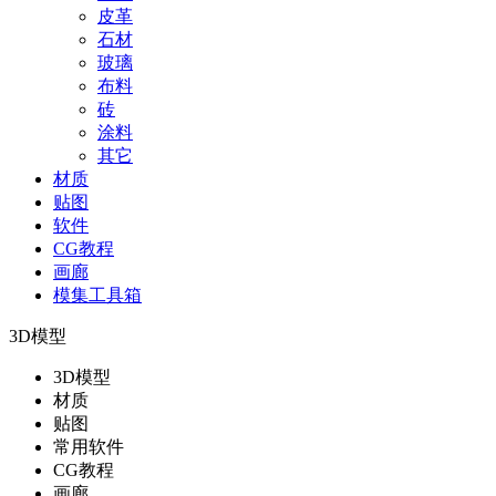
皮革
石材
玻璃
布料
砖
涂料
其它
材质
贴图
软件
CG教程
画廊
模集工具箱
3D模型
3D模型
材质
贴图
常用软件
CG教程
画廊