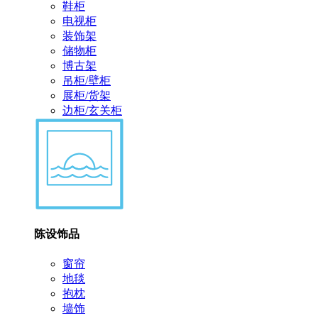
鞋柜
电视柜
装饰架
储物柜
博古架
吊柜/壁柜
展柜/货架
边柜/玄关柜
陈设饰品
窗帘
地毯
抱枕
墙饰