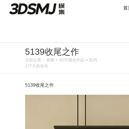
首
5139收尾之作
当前位置：
画廊
>
3D可视化作品
>
室内
177天前
发布
5139收尾之作