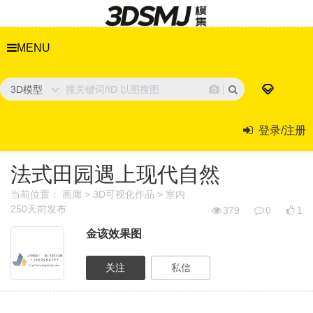
MENU
3D模型
登录/注册
法式田园遇上现代自然
当前位置：
画廊
>
3D可视化作品
>
室内
250天前
发布
379
0
1
金该效果图