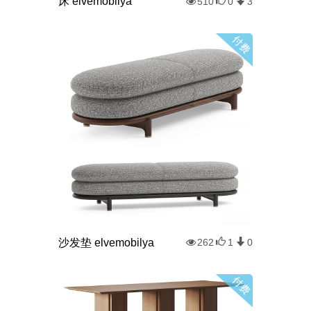
床 elvemobilya
510
0
3
沙发垫 elvemobilya
262
1
0