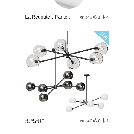
La Redoute，Pantera 椭圆形镜子
346
1
4
现代吊灯
146
0
1