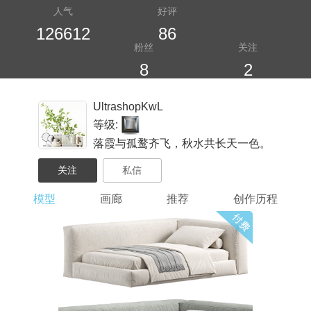
人气
好评
126612
86
粉丝
关注
8
2
UltrashopKwL
等级:
落霞与孤鹜齐飞，秋水共长天一色。
模型
画廊
推荐
创作历程