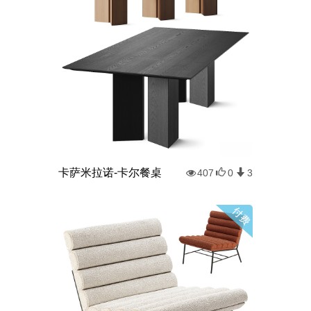
卡萨米拉诺-卡尔餐桌
407
0
3