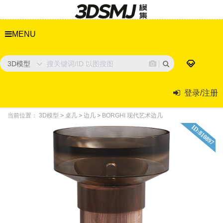
MENU
3D模型
登录/注册
当前位置：
3D模型
>
桌几
>
边几
>
BORGHI 现代艺术边几
ID:810897