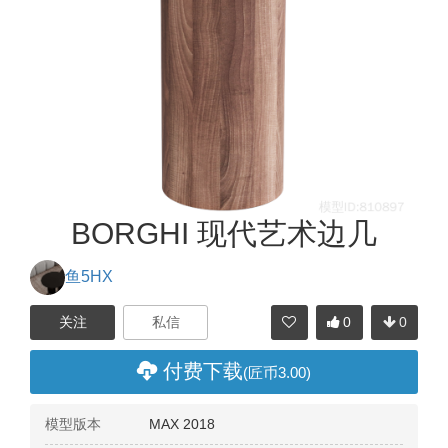
BORGHI 现代艺术边几
鱼5HX
0
0
分享
付费下载
(匠币3.00)
模型版本
MAX 2018