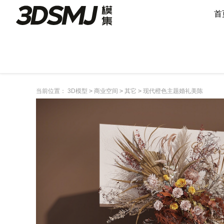
首
当前位置：
3D模型
>
商业空间
>
其它
>
现代橙色主题婚礼美陈