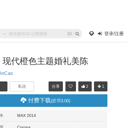
登录/注册
现代橙色主题婚礼美陈
AnCao
分享
2
1
付费下载
(匠币3.00)
本
MAX 2014
图
Corona