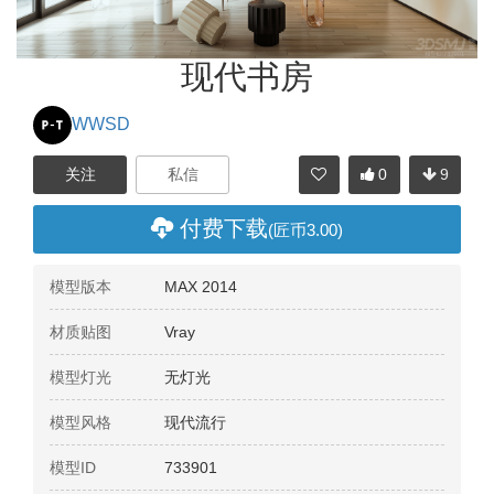
现代书房
WWSD
0
9
分享
付费下载
(匠币3.00)
模型版本
MAX 2014
材质贴图
Vray
模型灯光
无灯光
模型风格
现代流行
模型ID
733901