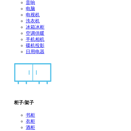
音响
电脑
电视机
洗衣机
冰箱冰柜
空调供暖
手机相机
碟机投影
日用电器
柜子/架子
书柜
衣柜
酒柜