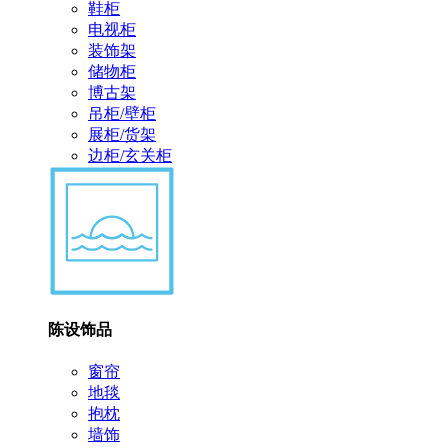
鞋柜
电视柜
装饰架
储物柜
博古架
吊柜/壁柜
展柜/货架
边柜/玄关柜
陈设饰品
窗帘
地毯
抱枕
墙饰