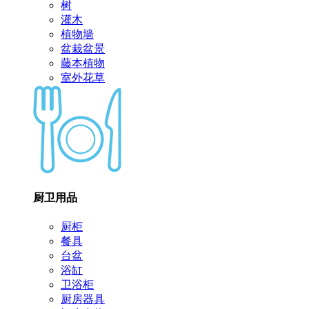
树
灌木
植物墙
盆栽盆景
藤本植物
室外花草
厨卫用品
厨柜
餐具
台盆
浴缸
卫浴柜
厨房器具