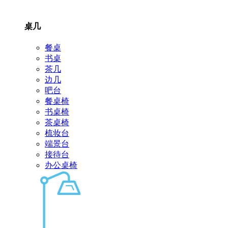
桌几
餐桌
书桌
茶几
边几
吧台
餐桌椅
书桌椅
茶桌椅
梳妆台
端景台
接待台
办公桌椅