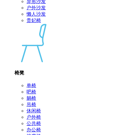
异形沙发
户外沙发
懒人沙发
贵妃椅
椅凳
单椅
吧椅
躺椅
吊椅
休闲椅
户外椅
公共椅
办公椅