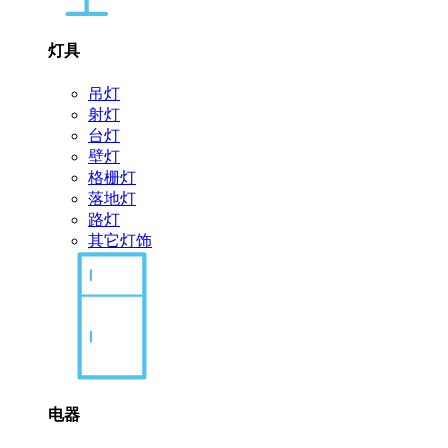
灯具
吊灯
射灯
台灯
壁灯
格栅灯
落地灯
路灯
其它灯饰
电器