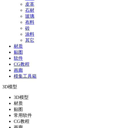
皮革
石材
玻璃
布料
砖
涂料
其它
材质
贴图
软件
CG教程
画廊
模集工具箱
3D模型
3D模型
材质
贴图
常用软件
CG教程
画廊