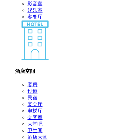
影音室
娱乐室
客餐厅
酒店空间
客房
过道
民宿
宴会厅
电梯厅
会客室
大堂吧
卫生间
酒店大堂