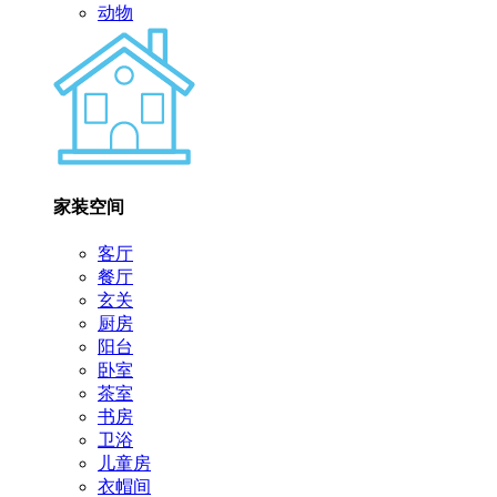
动物
家装空间
客厅
餐厅
玄关
厨房
阳台
卧室
茶室
书房
卫浴
儿童房
衣帽间