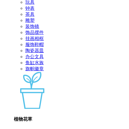
玩具
钟表
茶具
雕塑
装饰镜
饰品摆件
挂画相框
服饰鞋帽
陶瓷器皿
办公文具
鱼缸水族
旗帜徽章
植物花草