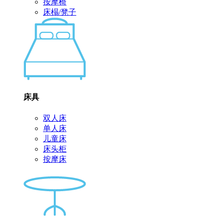
按摩椅
床榻/凳子
床具
双人床
单人床
儿童床
床头柜
按摩床