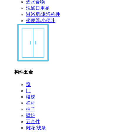
酒水食物
洗涤日用品
淋浴房/淋浴构件
坐便器/小便斗
构件五金
窗
门
楼梯
栏杆
柱子
壁炉
五金件
雕花/线条