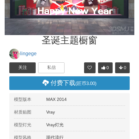
圣诞主题橱窗
lingege
0
0
分享
付费下载
(匠币3.00)
模型版本
MAX 2014
材质贴图
Vray
模型灯光
Vray灯光
模型风格
现代流行