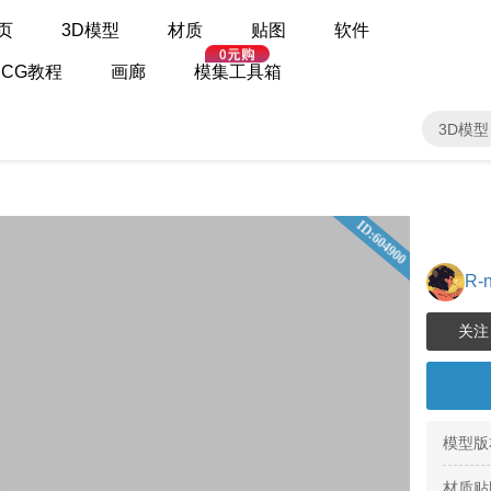
页
3D模型
材质
贴图
软件
CG教程
画廊
模集工具箱
3D模型
ID:604900
R-n
模型版
材质贴