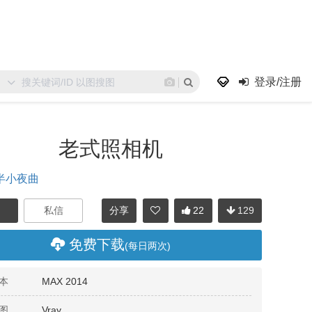
登录/注册
老式照相机
半小夜曲
分享
22
129
免费下载
(每日两次)
本
MAX 2014
图
Vray