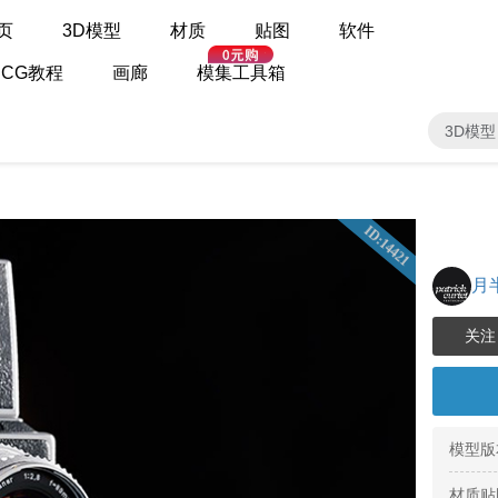
页
3D模型
材质
贴图
软件
CG教程
画廊
模集工具箱
3D模型
ID:14421
月
模型版
材质贴