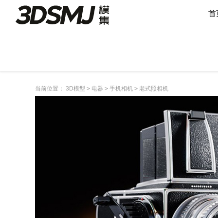
首
当前位置：
3D模型
>
电器
>
手机相机
>
老式照相机