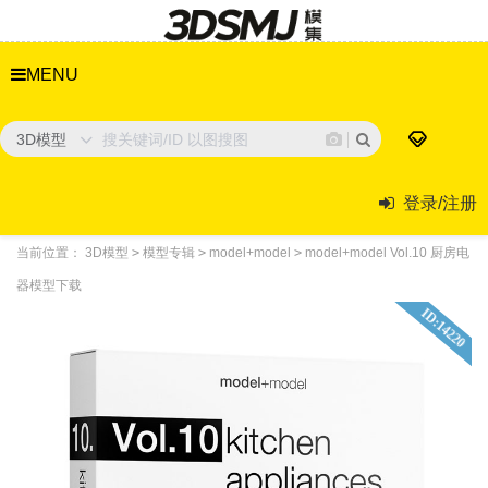
MENU
3D模型
登录/注册
当前位置：
3D模型
>
模型专辑
>
model+model
>
model+model Vol.10 厨房电
器模型下载
ID:14220