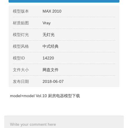
模型版本
MAX 2010
材质贴图
Vray
模型灯光
无灯光
模型风格
中式经典
模型ID
14220
文件大小
网盘文件
发布日期
2018-06-07
model+model Vol.10 厨房电器模型下载