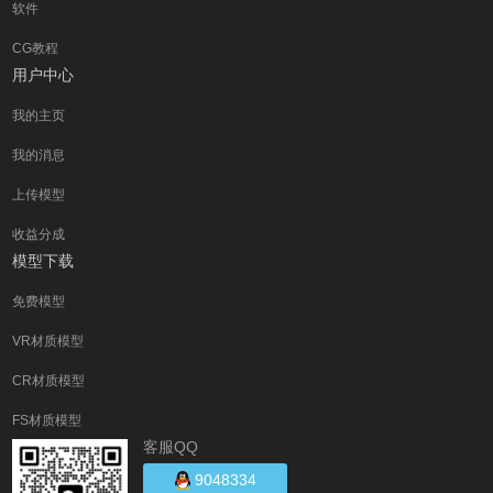
软件
CG教程
用户中心
我的主页
我的消息
上传模型
收益分成
模型下载
免费模型
VR材质模型
CR材质模型
FS材质模型
客服QQ
9048334