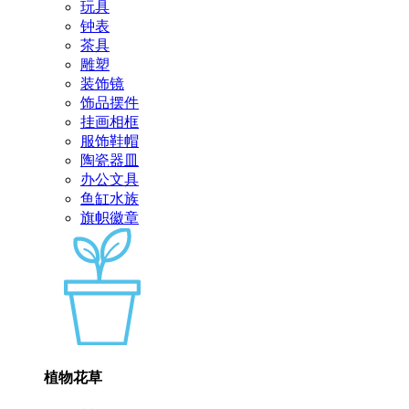
玩具
钟表
茶具
雕塑
装饰镜
饰品摆件
挂画相框
服饰鞋帽
陶瓷器皿
办公文具
鱼缸水族
旗帜徽章
植物花草