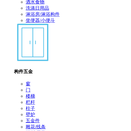
酒水食物
洗涤日用品
淋浴房/淋浴构件
坐便器/小便斗
构件五金
窗
门
楼梯
栏杆
柱子
壁炉
五金件
雕花/线条