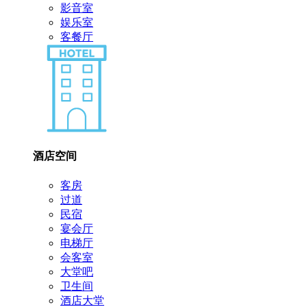
影音室
娱乐室
客餐厅
酒店空间
客房
过道
民宿
宴会厅
电梯厅
会客室
大堂吧
卫生间
酒店大堂