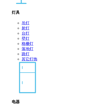
灯具
吊灯
射灯
台灯
壁灯
格栅灯
落地灯
路灯
其它灯饰
电器