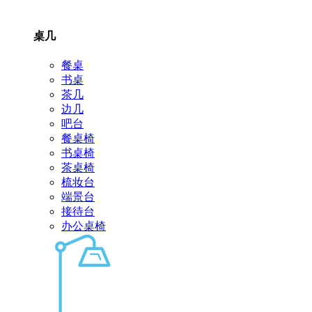
桌几
餐桌
书桌
茶几
边几
吧台
餐桌椅
书桌椅
茶桌椅
梳妆台
端景台
接待台
办公桌椅