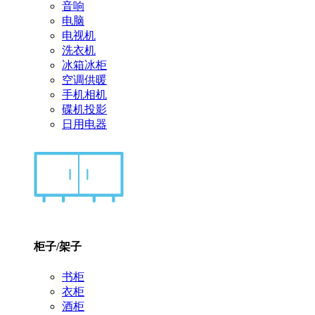
音响
电脑
电视机
洗衣机
冰箱冰柜
空调供暖
手机相机
碟机投影
日用电器
柜子/架子
书柜
衣柜
酒柜