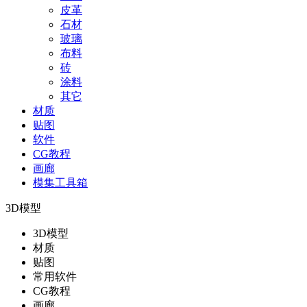
皮革
石材
玻璃
布料
砖
涂料
其它
材质
贴图
软件
CG教程
画廊
模集工具箱
3D模型
3D模型
材质
贴图
常用软件
CG教程
画廊