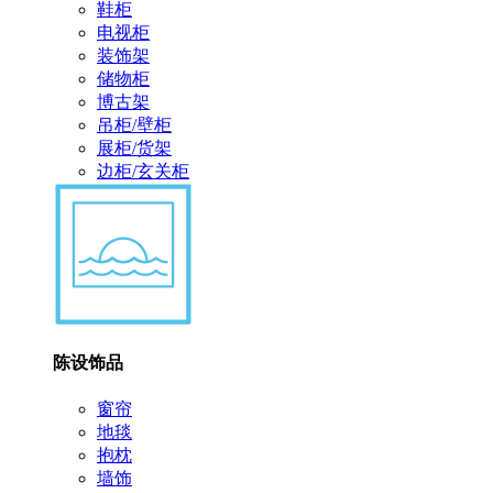
鞋柜
电视柜
装饰架
储物柜
博古架
吊柜/壁柜
展柜/货架
边柜/玄关柜
陈设饰品
窗帘
地毯
抱枕
墙饰