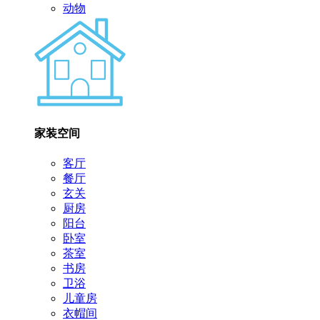
动物
家装空间
客厅
餐厅
玄关
厨房
阳台
卧室
茶室
书房
卫浴
儿童房
衣帽间