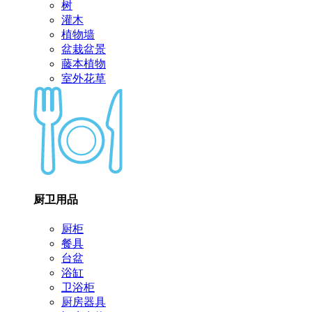
树
灌木
植物墙
盆栽盆景
藤本植物
室外花草
厨卫用品
厨柜
餐具
台盆
浴缸
卫浴柜
厨房器具