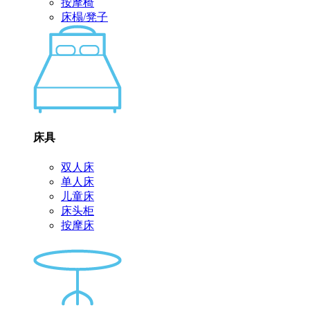
按摩椅
床榻/凳子
床具
双人床
单人床
儿童床
床头柜
按摩床