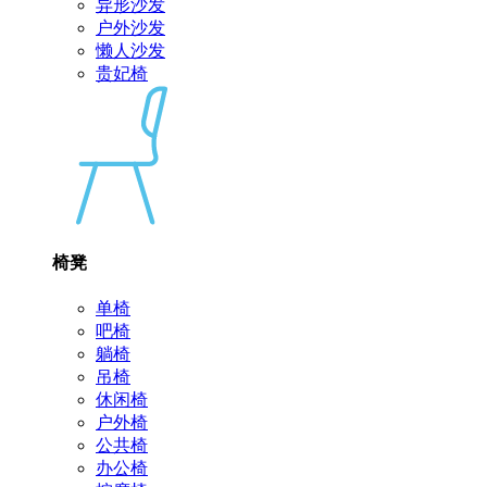
异形沙发
户外沙发
懒人沙发
贵妃椅
椅凳
单椅
吧椅
躺椅
吊椅
休闲椅
户外椅
公共椅
办公椅