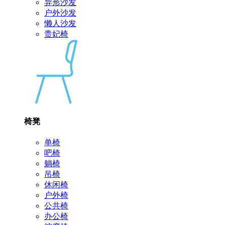
异形沙发
户外沙发
懒人沙发
贵妃椅
椅凳
单椅
吧椅
躺椅
吊椅
休闲椅
户外椅
公共椅
办公椅