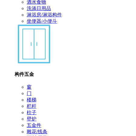
酒水食物
洗涤日用品
淋浴房/淋浴构件
坐便器/小便斗
构件五金
窗
门
楼梯
栏杆
柱子
壁炉
五金件
雕花/线条