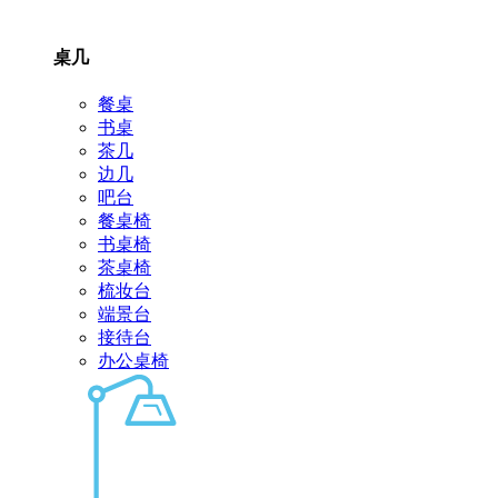
桌几
餐桌
书桌
茶几
边几
吧台
餐桌椅
书桌椅
茶桌椅
梳妆台
端景台
接待台
办公桌椅