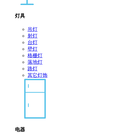
灯具
吊灯
射灯
台灯
壁灯
格栅灯
落地灯
路灯
其它灯饰
电器