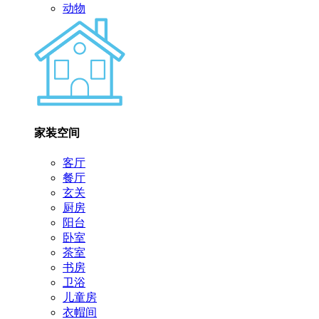
动物
家装空间
客厅
餐厅
玄关
厨房
阳台
卧室
茶室
书房
卫浴
儿童房
衣帽间