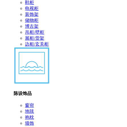
鞋柜
电视柜
装饰架
储物柜
博古架
吊柜/壁柜
展柜/货架
边柜/玄关柜
陈设饰品
窗帘
地毯
抱枕
墙饰