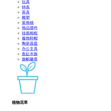
玩具
钟表
茶具
雕塑
装饰镜
饰品摆件
挂画相框
服饰鞋帽
陶瓷器皿
办公文具
鱼缸水族
旗帜徽章
植物花草