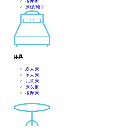
按摩椅
床榻/凳子
床具
双人床
单人床
儿童床
床头柜
按摩床