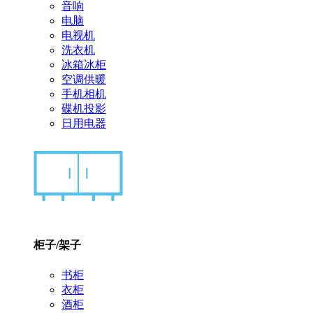
音响
电脑
电视机
洗衣机
冰箱冰柜
空调供暖
手机相机
碟机投影
日用电器
柜子/架子
书柜
衣柜
酒柜