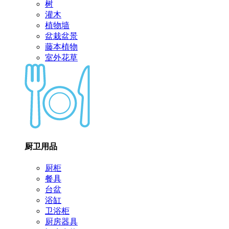
树
灌木
植物墙
盆栽盆景
藤本植物
室外花草
厨卫用品
厨柜
餐具
台盆
浴缸
卫浴柜
厨房器具