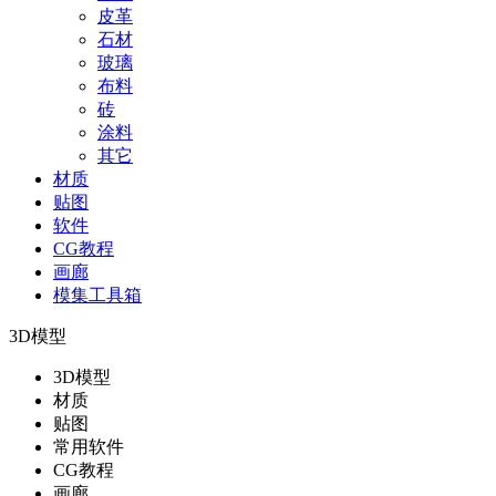
皮革
石材
玻璃
布料
砖
涂料
其它
材质
贴图
软件
CG教程
画廊
模集工具箱
3D模型
3D模型
材质
贴图
常用软件
CG教程
画廊