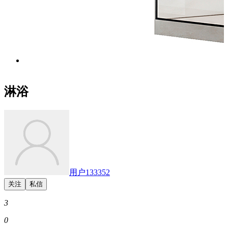
淋浴
用户133352
3
0