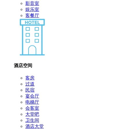
影音室
娱乐室
客餐厅
酒店空间
客房
过道
民宿
宴会厅
电梯厅
会客室
大堂吧
卫生间
酒店大堂