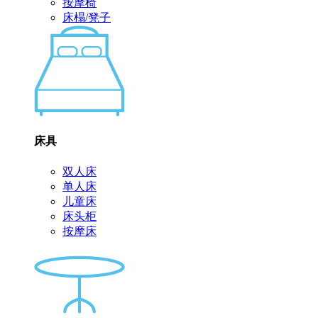
按摩椅
床榻/凳子
床具
双人床
单人床
儿童床
床头柜
按摩床