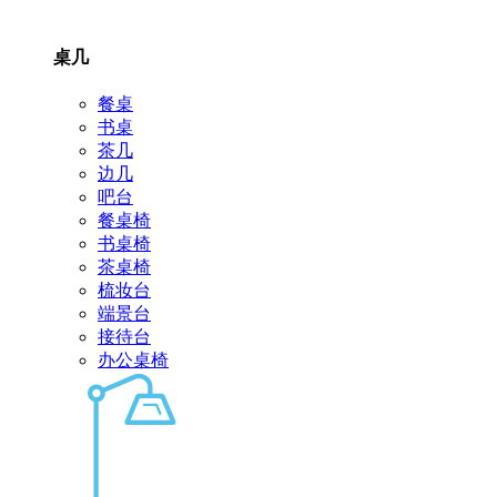
桌几
餐桌
书桌
茶几
边几
吧台
餐桌椅
书桌椅
茶桌椅
梳妆台
端景台
接待台
办公桌椅