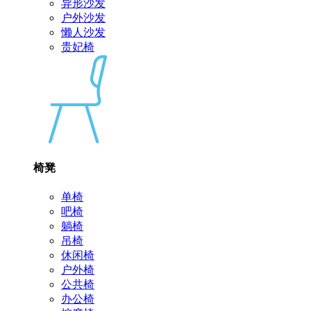
异形沙发
户外沙发
懒人沙发
贵妃椅
椅凳
单椅
吧椅
躺椅
吊椅
休闲椅
户外椅
公共椅
办公椅