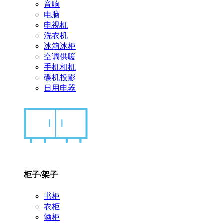
音响
电脑
电视机
洗衣机
冰箱冰柜
空调供暖
手机相机
碟机投影
日用电器
柜子/架子
书柜
衣柜
酒柜