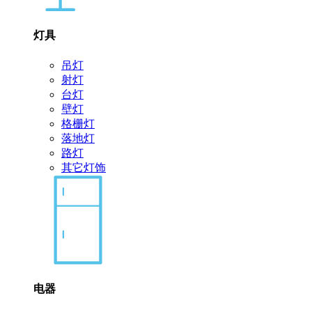
灯具
吊灯
射灯
台灯
壁灯
格栅灯
落地灯
路灯
其它灯饰
电器