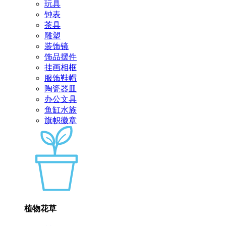
玩具
钟表
茶具
雕塑
装饰镜
饰品摆件
挂画相框
服饰鞋帽
陶瓷器皿
办公文具
鱼缸水族
旗帜徽章
植物花草