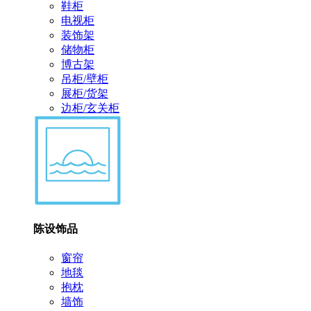
鞋柜
电视柜
装饰架
储物柜
博古架
吊柜/壁柜
展柜/货架
边柜/玄关柜
陈设饰品
窗帘
地毯
抱枕
墙饰