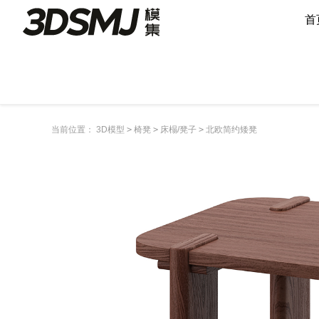
首
当前位置：
3D模型
>
椅凳
>
床榻/凳子
>
北欧简约矮凳