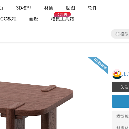
页
3D模型
材质
贴图
软件
CG教程
画廊
模集工具箱
3D模型
ID:834440
用户
模型版
材质贴