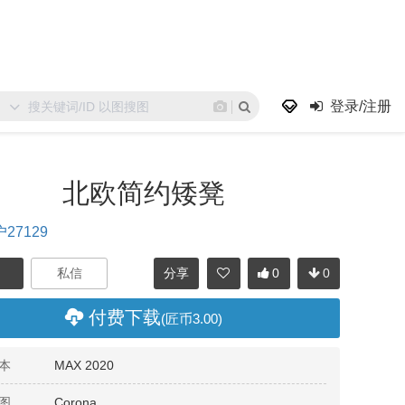
登录/注册
北欧简约矮凳
27129
分享
0
0
付费下载
(匠币3.00)
本
MAX 2020
图
Corona