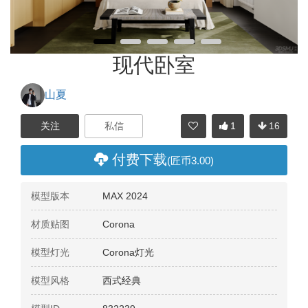
现代卧室
山夏
1
16
分享
付费下载
(匠币3.00)
模型版本
MAX 2024
材质贴图
Corona
模型灯光
Corona灯光
模型风格
西式经典