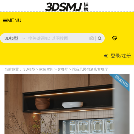
MENU
3D模型
登录/注册
当前位置：
3D模型
>
家装空间
>
客餐厅
>
诧寂风民宿酒店客餐厅
ID:829359