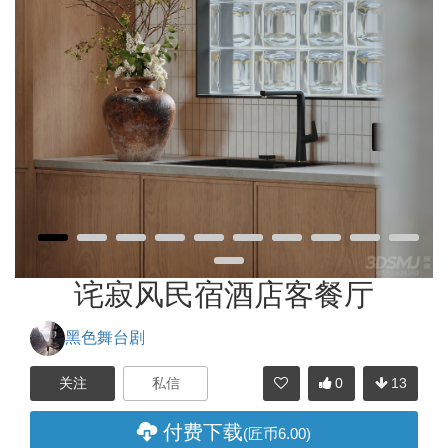
诧寂风民宿酒店客餐厅
黑色舞台剧
0
13
分享
付费下载
(匠币6.00)