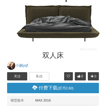
双人床
小婉yqf
0
0
分享
付费下载
(匠币2.60)
模型版本
MAX 2016