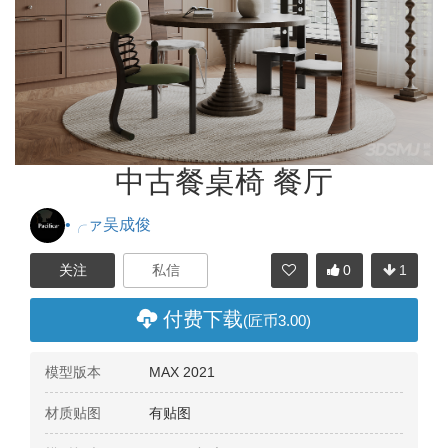
中古餐桌椅 餐厅
•╭ァ吴成俊
0
1
分享
付费下载
(匠币3.00)
模型版本
MAX 2021
材质贴图
有贴图