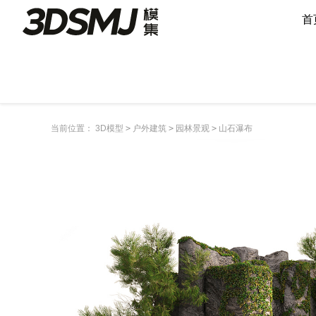
首
当前位置：
3D模型
>
户外建筑
>
园林景观
>
山石瀑布