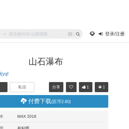
登录/注册
山石瀑布
yqf
分享
1
1
付费下载
(匠币2.60)
本
MAX 2018
图
有贴图