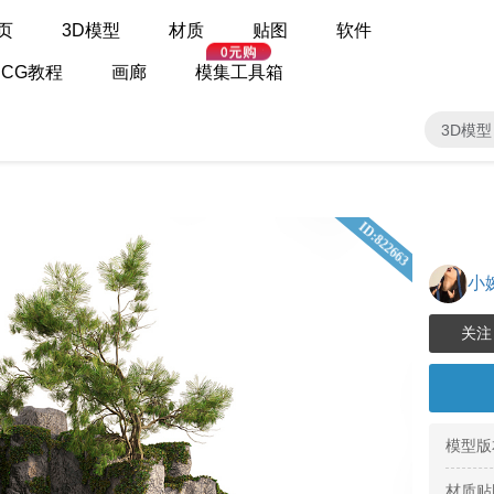
页
3D模型
材质
贴图
软件
CG教程
画廊
模集工具箱
3D模型
ID:822663
小婉
模型版
材质贴