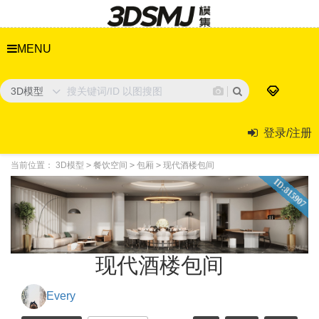
MENU
3D模型
登录/注册
当前位置：
3D模型
>
餐饮空间
>
包厢
>
现代酒楼包间
ID:815907
现代酒楼包间
Every