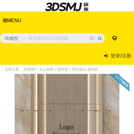
MENU
3D模型
登录/注册
当前位置：
3D模型
>
办公机构
>
接待室
>
现代前台 接待处
ID:770078