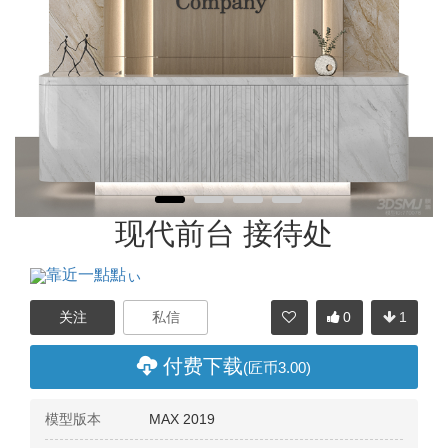
现代前台 接待处
靠近一點點ぃ
0
1
分享
付费下载
(匠币3.00)
模型版本
MAX 2019