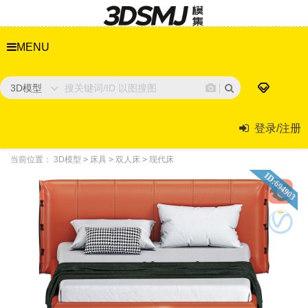
MENU
3D模型
登录/注册
当前位置：
3D模型
>
床具
>
双人床
>
现代床
ID:694903