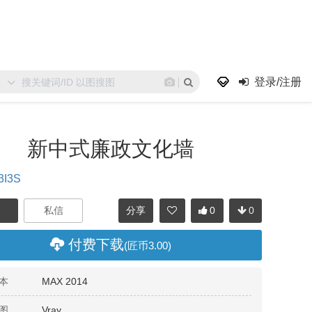
登录/注册
新中式廉政文化墙
3I3S
分享
0
0
付费下载
(匠币3.00)
本
MAX 2014
图
Vray