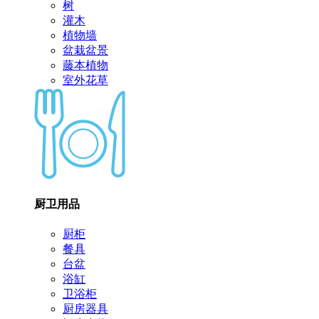
树
灌木
植物墙
盆栽盆景
藤本植物
室外花草
厨卫用品
厨柜
餐具
台盆
浴缸
卫浴柜
厨房器具