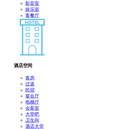
影音室
娱乐室
客餐厅
酒店空间
客房
过道
民宿
宴会厅
电梯厅
会客室
大堂吧
卫生间
酒店大堂