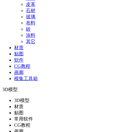
皮革
石材
玻璃
布料
砖
涂料
其它
材质
贴图
软件
CG教程
画廊
模集工具箱
3D模型
3D模型
材质
贴图
常用软件
CG教程
画廊