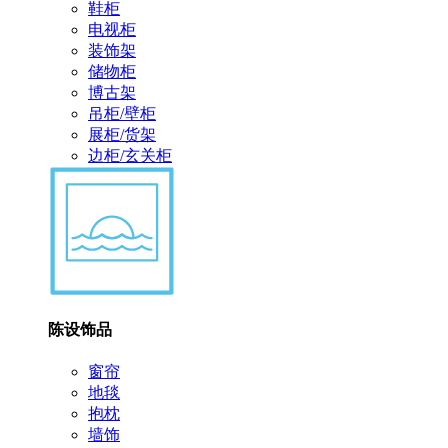
鞋柜
电视柜
装饰架
储物柜
博古架
吊柜/壁柜
展柜/货架
边柜/玄关柜
陈设饰品
窗帘
地毯
抱枕
墙饰