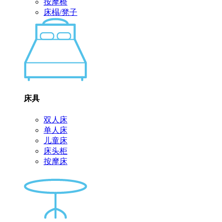
按摩椅
床榻/凳子
床具
双人床
单人床
儿童床
床头柜
按摩床