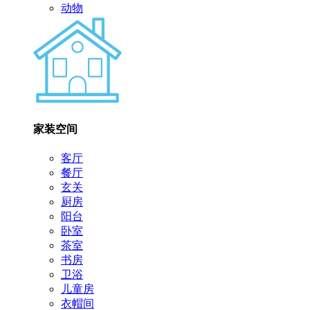
动物
家装空间
客厅
餐厅
玄关
厨房
阳台
卧室
茶室
书房
卫浴
儿童房
衣帽间