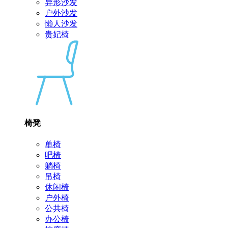
异形沙发
户外沙发
懒人沙发
贵妃椅
椅凳
单椅
吧椅
躺椅
吊椅
休闲椅
户外椅
公共椅
办公椅