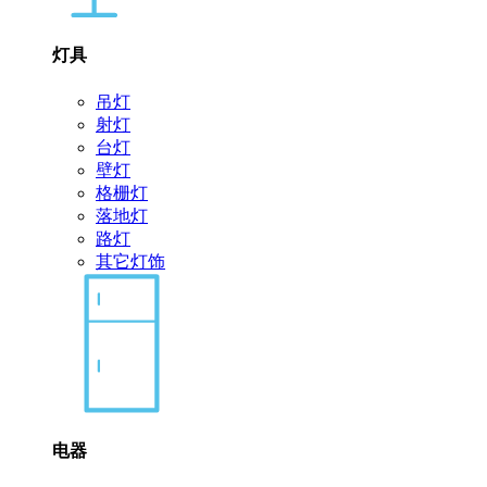
灯具
吊灯
射灯
台灯
壁灯
格栅灯
落地灯
路灯
其它灯饰
电器