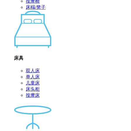
按摩椅
床榻/凳子
床具
双人床
单人床
儿童床
床头柜
按摩床