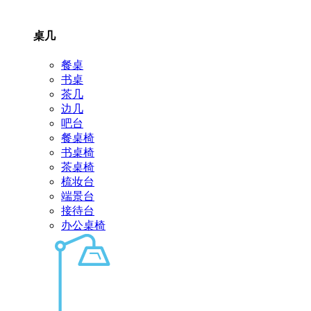
桌几
餐桌
书桌
茶几
边几
吧台
餐桌椅
书桌椅
茶桌椅
梳妆台
端景台
接待台
办公桌椅