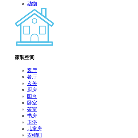
动物
家装空间
客厅
餐厅
玄关
厨房
阳台
卧室
茶室
书房
卫浴
儿童房
衣帽间