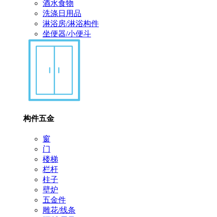
酒水食物
洗涤日用品
淋浴房/淋浴构件
坐便器/小便斗
构件五金
窗
门
楼梯
栏杆
柱子
壁炉
五金件
雕花/线条