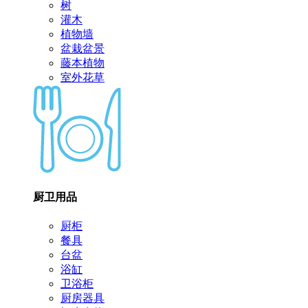
树
灌木
植物墙
盆栽盆景
藤本植物
室外花草
厨卫用品
厨柜
餐具
台盆
浴缸
卫浴柜
厨房器具