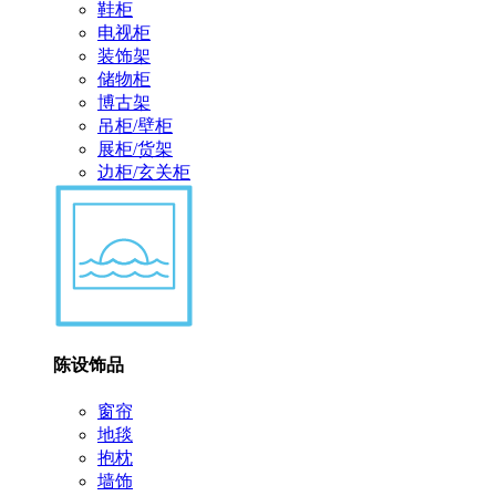
鞋柜
电视柜
装饰架
储物柜
博古架
吊柜/壁柜
展柜/货架
边柜/玄关柜
陈设饰品
窗帘
地毯
抱枕
墙饰