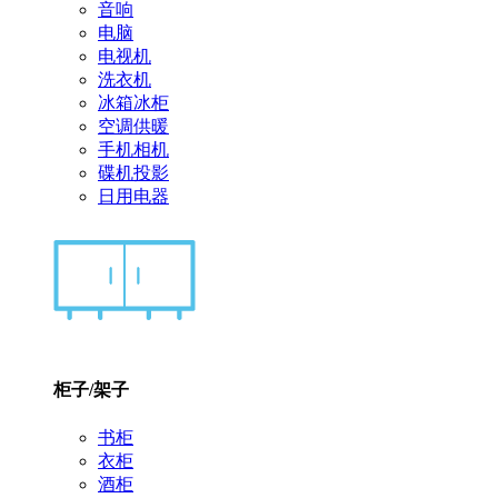
音响
电脑
电视机
洗衣机
冰箱冰柜
空调供暖
手机相机
碟机投影
日用电器
柜子/架子
书柜
衣柜
酒柜