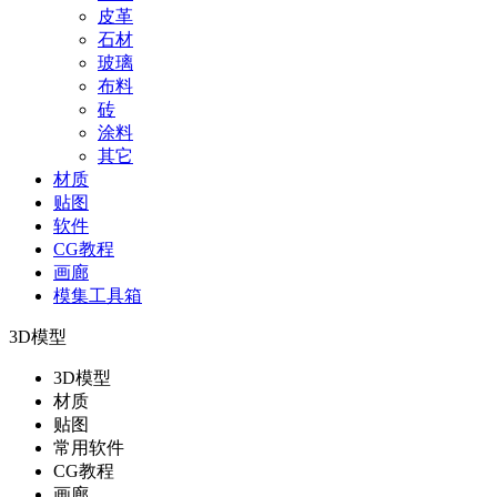
皮革
石材
玻璃
布料
砖
涂料
其它
材质
贴图
软件
CG教程
画廊
模集工具箱
3D模型
3D模型
材质
贴图
常用软件
CG教程
画廊