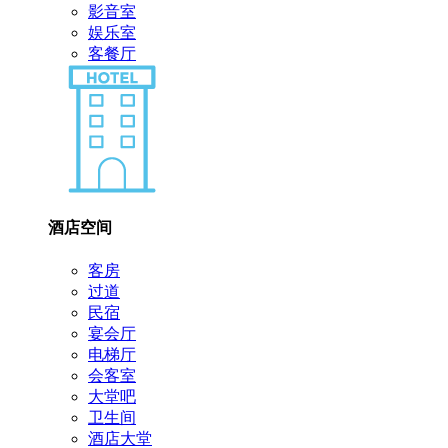
影音室
娱乐室
客餐厅
酒店空间
客房
过道
民宿
宴会厅
电梯厅
会客室
大堂吧
卫生间
酒店大堂