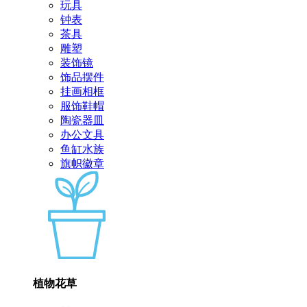
玩具
钟表
茶具
雕塑
装饰镜
饰品摆件
挂画相框
服饰鞋帽
陶瓷器皿
办公文具
鱼缸水族
旗帜徽章
植物花草