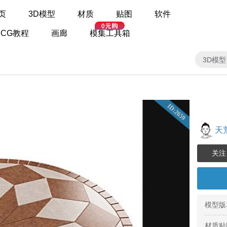
页
3D模型
材质
贴图
软件
CG教程
画廊
模集工具箱
3D模型
ID:2659
天
模型版
材质贴