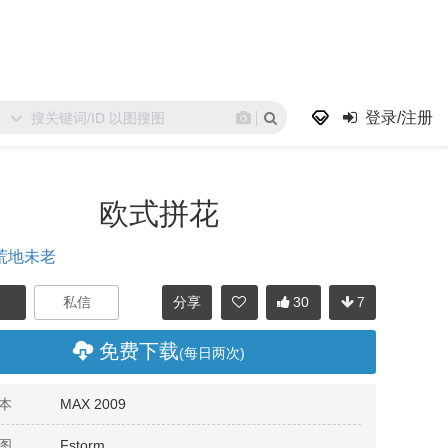
登录/注册
欧式拼花
荒地未老
分享
30
7
免费下载
(每日两次)
本
MAX 2009
图
Fstorm