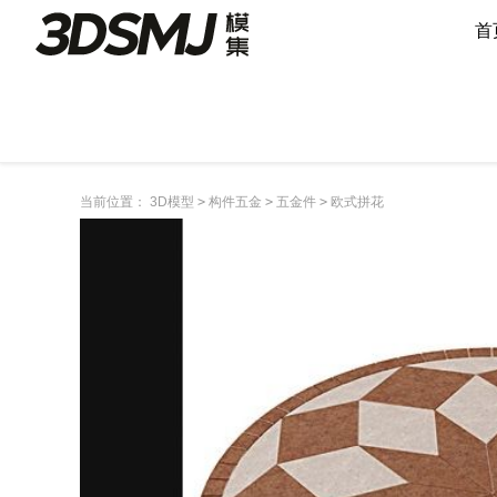
首
当前位置：
3D模型
>
构件五金
>
五金件
>
欧式拼花