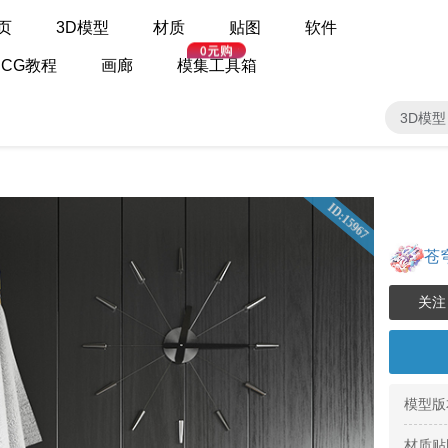
页
3D模型
材质
贴图
软件
CG教程
画廊
模集工具箱
3D模型
ID:15967
苍
模型版
材质贴