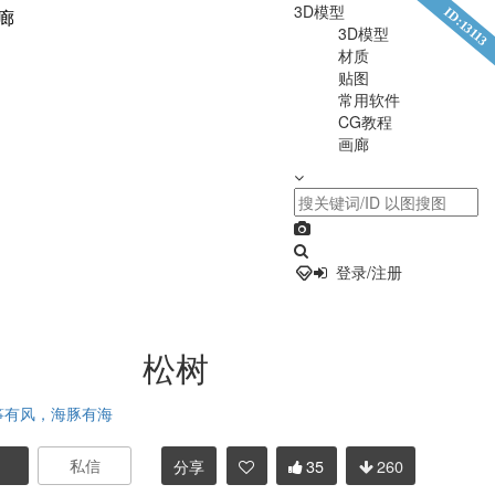
3D模型
ID:13113
廊
3D模型
材质
贴图
常用软件
CG教程
画廊
登录/注册
松树
筝有风，海豚有海
分享
35
260