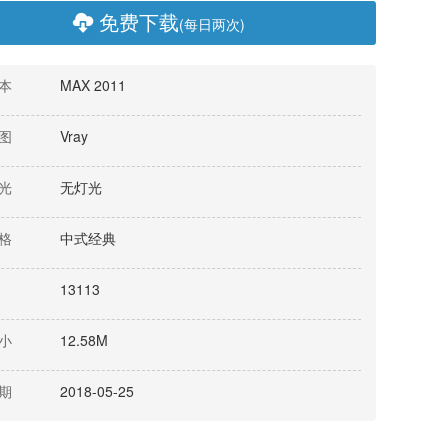
免费下载
(每日两次)
本
MAX 2011
图
Vray
光
无灯光
格
中式经典
13113
小
12.58M
期
2018-05-25