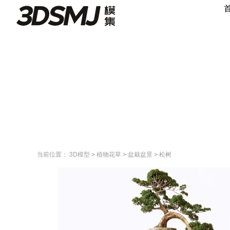
当前位置：
3D模型
植物花草
盆栽盆景
松树
>
>
>