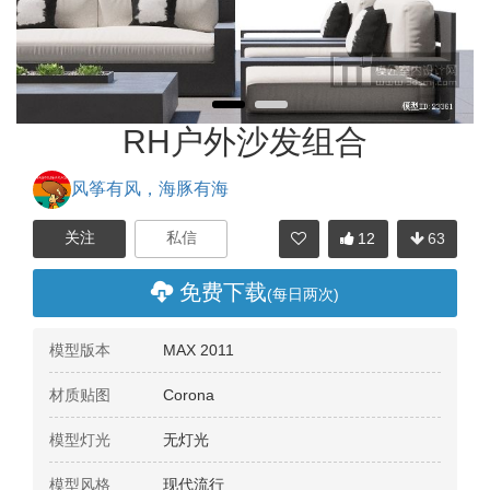
RH户外沙发组合
风筝有风，海豚有海
12
63
分享
免费下载
(每日两次)
模型版本
MAX 2011
材质贴图
Corona
模型灯光
无灯光
模型风格
现代流行