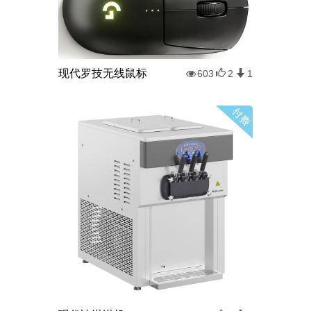
现代罗技无线鼠标
603
2
1