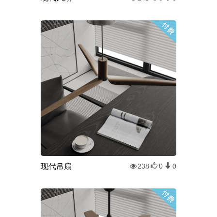
现代吊扇
238
0
0