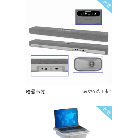
哈曼卡顿
570
1
1