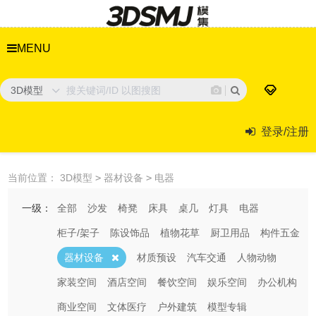
MENU
3D模型
登录/注册
当前位置：
3D模型
>
器材设备
>
电器
一级：
全部
沙发
椅凳
床具
桌几
灯具
电器
柜子/架子
陈设饰品
植物花草
厨卫用品
构件五金
器材设备
材质预设
汽车交通
人物动物
家装空间
酒店空间
餐饮空间
娱乐空间
办公机构
商业空间
文体医疗
户外建筑
模型专辑