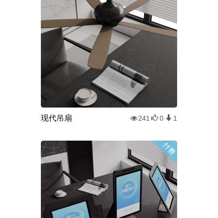
现代吊扇
241
0
1