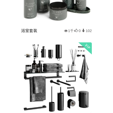
浴室套装
1千
0
102