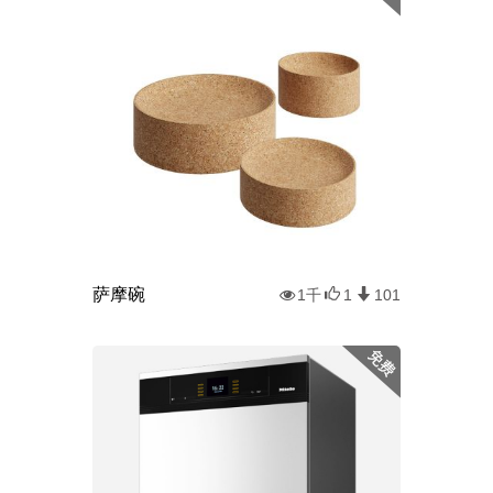
萨摩碗
1千
1
101