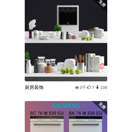
厨房装饰
3千
7
108