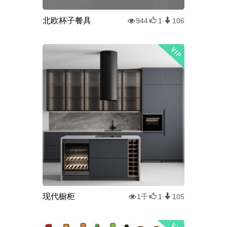
北欧杯子餐具
944
1
106
现代橱柜
1千
1
105