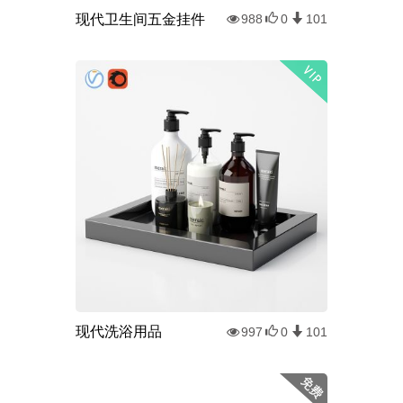
现代卫生间五金挂件
988
0
101
现代洗浴用品
997
0
101