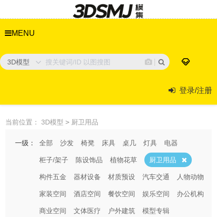
MENU
3D模型
登录/注册
当前位置：
3D模型
>
厨卫用品
一级：
全部
沙发
椅凳
床具
桌几
灯具
电器
柜子/架子
陈设饰品
植物花草
厨卫用品
构件五金
器材设备
材质预设
汽车交通
人物动物
家装空间
酒店空间
餐饮空间
娱乐空间
办公机构
商业空间
文体医疗
户外建筑
模型专辑