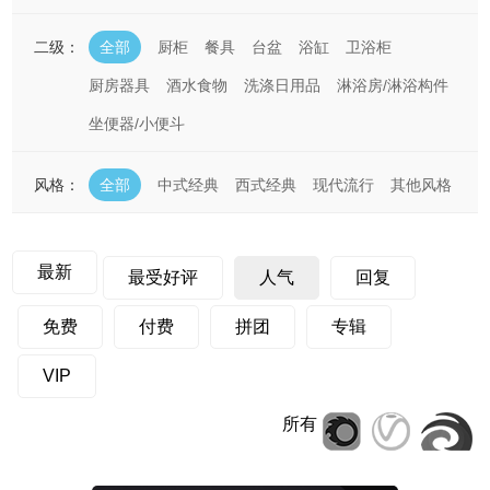
二级：
全部
厨柜
餐具
台盆
浴缸
卫浴柜
厨房器具
酒水食物
洗涤日用品
淋浴房/淋浴构件
坐便器/小便斗
风格：
全部
中式经典
西式经典
现代流行
其他风格
最新
最受好评
人气
回复
免费
付费
拼团
专辑
VIP
所有