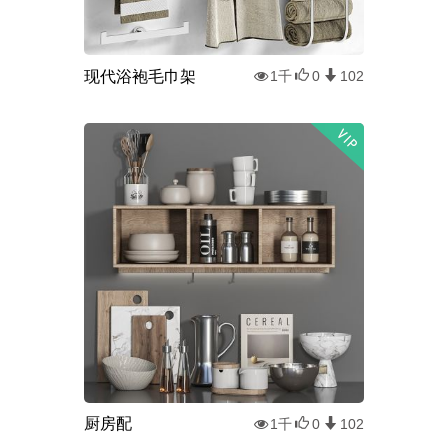
现代浴袍毛巾架
1千
0
102
厨房配
1千
0
102