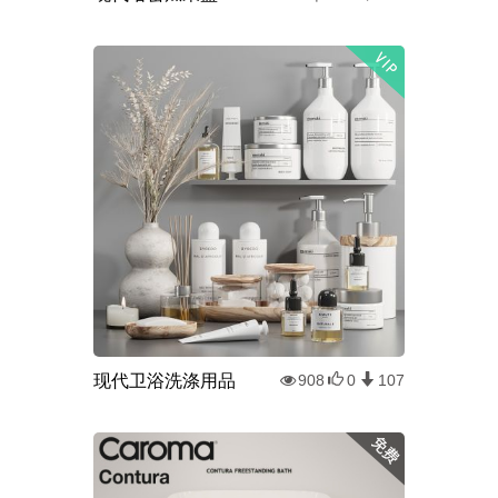
现代卫浴洗涤用品
908
0
107