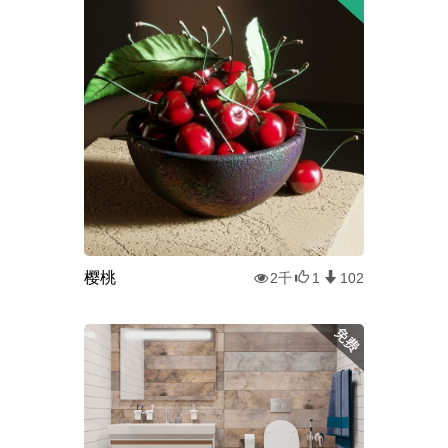
樱桃
2千
1
102