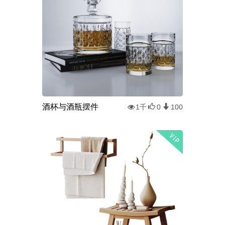
酒杯与酒瓶摆件
1千
0
100