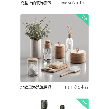
托盘上的装饰套装
874
0
100
北欧卫浴洗涤用品
1千
1
99