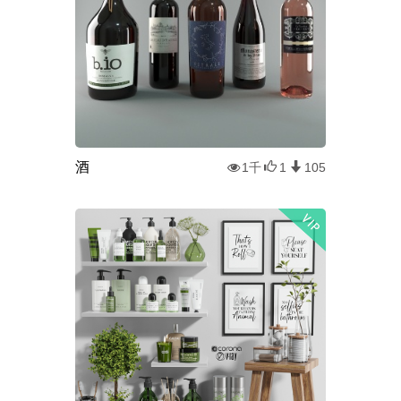
酒
1千
1
105