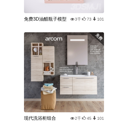
免费3D油醋瓶子模型
3千
73
101
现代洗浴柜组合
2千
45
101