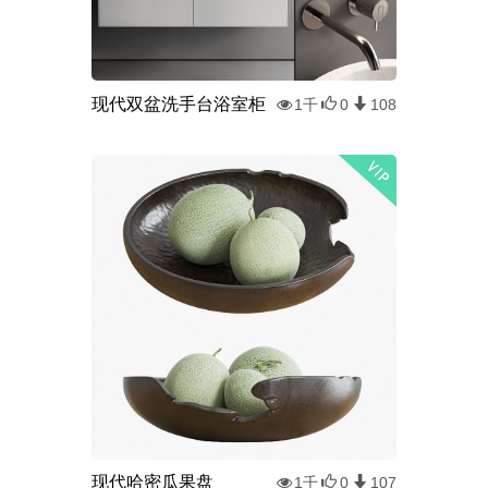
现代双盆洗手台浴室柜
1千
0
108
现代哈密瓜果盘
1千
0
107