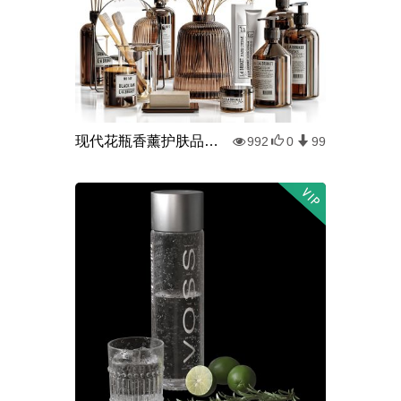
现代花瓶香薰护肤品洗涤用品
992
0
99