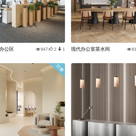
办公区
现代办公室茶水间
947
2
1
8