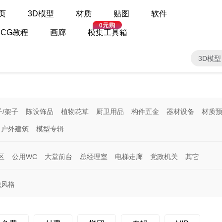
页
3D模型
材质
贴图
软件
CG教程
画廊
模集工具箱
3D模型
子/架子
陈设饰品
植物花草
厨卫用品
构件五金
器材设备
材质
户外建筑
模型专辑
区
公用WC
大堂前台
总经理室
电梯走廊
党政机关
其它
他风格