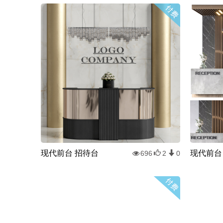
现代前台 招待台
现代前台
696
2
0