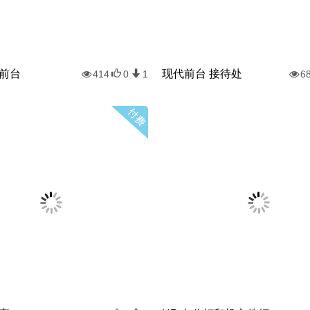
前台
现代前台 接待处
414
0
1
6