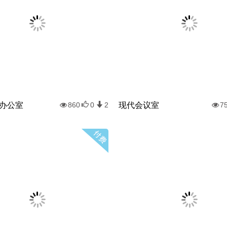
办公室
现代会议室
860
0
2
7