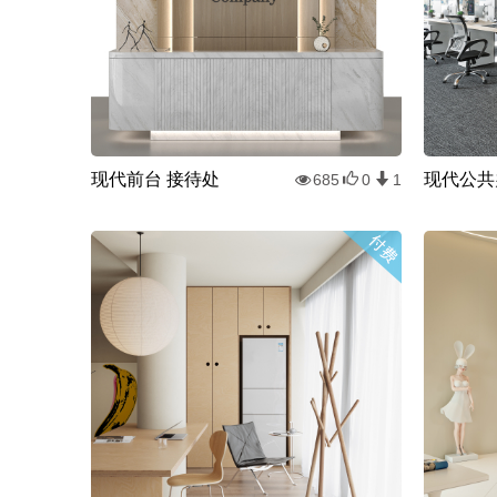
现代前台 接待处
现代公共
685
0
1